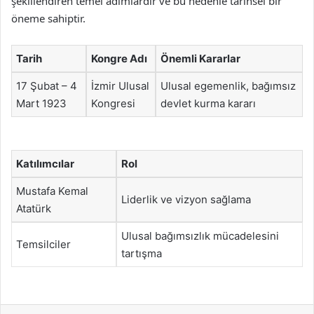
şekillendiren temel adımlardır ve bu nedenle tarihsel bir
öneme sahiptir.
Tarih
Kongre Adı
Önemli Kararlar
17 Şubat – 4
İzmir Ulusal
Ulusal egemenlik, bağımsız
Mart 1923
Kongresi
devlet kurma kararı
Katılımcılar
Rol
Mustafa Kemal
Liderlik ve vizyon sağlama
Atatürk
Ulusal bağımsızlık mücadelesini
Temsilciler
tartışma