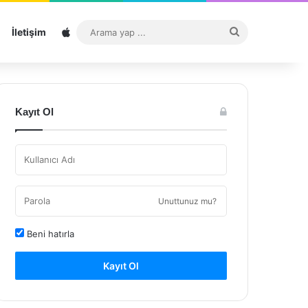
Sitemap
Arama
İletişim
yap
...
Kayıt Ol
Unuttunuz mu?
Beni hatırla
Kayıt Ol