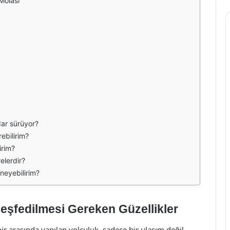
Molası
dar sürüyor?
rebilirim?
irim?
elerdir?
eneyebilirim?
Keşfedilmesi Gereken Güzellikler
mir arasında yapılan yolculuk, sadece bir ulaşım değil,