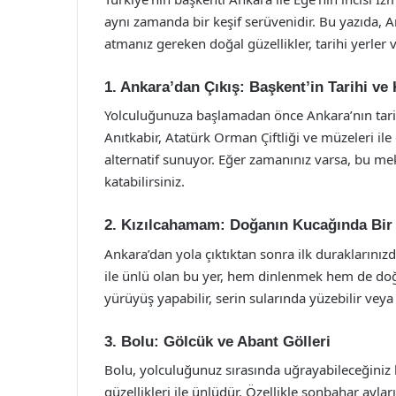
aynı zamanda bir keşif serüvenidir. Bu yazıda, 
atmanız gereken doğal güzellikler, tarihi yerler 
1. Ankara’dan Çıkış: Başkent’in Tarihi ve 
Yolculuğunuza başlamadan önce Ankara’nın tarihi
Anıtkabir, Atatürk Orman Çiftliği ve müzeleri ile
alternatif sunuyor. Eğer zamanınız varsa, bu m
katabilirsiniz.
2. Kızılcahamam: Doğanın Kucağında Bir
Ankara’dan yola çıktıktan sonra ilk duraklarınızd
ile ünlü olan bu yer, hem dinlenmek hem de doğ
yürüyüş yapabilir, serin sularında yüzebilir veya 
3. Bolu: Gölcük ve Abant Gölleri
Bolu, yolculuğunuz sırasında uğrayabileceğiniz 
güzellikleri ile ünlüdür. Özellikle sonbahar ay