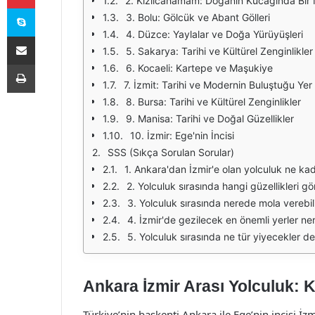
2. Kızılcahamam: Doğanın Kucağında Bir 
Skype
3. Bolu: Gölcük ve Abant Gölleri
4. Düzce: Yaylalar ve Doğa Yürüyüşleri
E-Posta ile paylaş
5. Sakarya: Tarihi ve Kültürel Zenginlikler
Yazdır
6. Kocaeli: Kartepe ve Maşukiye
7. İzmit: Tarihi ve Modernin Buluştuğu Yer
8. Bursa: Tarihi ve Kültürel Zenginlikler
9. Manisa: Tarihi ve Doğal Güzellikler
10. İzmir: Ege'nin İncisi
SSS (Sıkça Sorulan Sorular)
1. Ankara'dan İzmir'e olan yolculuk ne ka
2. Yolculuk sırasında hangi güzellikleri gö
3. Yolculuk sırasında nerede mola verebil
4. İzmir'de gezilecek en önemli yerler ner
5. Yolculuk sırasında ne tür yiyecekler d
Ankara İzmir Arası Yolculuk: 
Türkiye’nin başkenti Ankara ile Ege’nin incisi İz