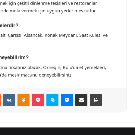
 için çeşitli dinlenme tesisleri ve restoranlar
llerde mola vermek için uygun yerler mevcuttur.
elerdir?
ltı Çarşısı, Alsancak, Konak Meydanı, Saat Kulesi ve
eneyebilirim?
atma fırsatınız olacak. Örneğin, Bolu’da et yemekleri,
sa’da mesir macunu deneyebilirsiniz.
st
Reddit
VKontakte
Odnoklassniki
Pocket
Skype
Messenger
E-Posta ile paylaş
Yazdır