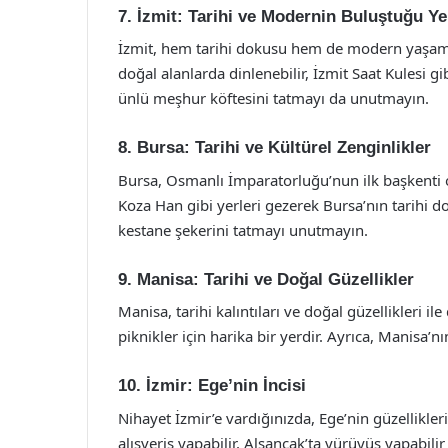
7. İzmit: Tarihi ve Modernin Buluştuğu Ye
İzmit, hem tarihi dokusu hem de modern yaşamıyl
doğal alanlarda dinlenebilir, İzmit Saat Kulesi gib
ünlü meşhur köftesini tatmayı da unutmayın.
8. Bursa: Tarihi ve Kültürel Zenginlikler
Bursa, Osmanlı İmparatorluğu’nun ilk başkenti o
Koza Han gibi yerleri gezerek Bursa’nın tarihi d
kestane şekerini tatmayı unutmayın.
9. Manisa: Tarihi ve Doğal Güzellikler
Manisa, tarihi kalıntıları ve doğal güzellikleri il
piknikler için harika bir yerdir. Ayrıca, Manis
10. İzmir: Ege’nin İncisi
Nihayet İzmir’e vardığınızda, Ege’nin güzellikleri 
alışveriş yapabilir, Alsancak’ta yürüyüş yapabili