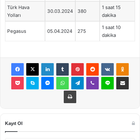
Türk Hava
1 saat 15
30.03.2024
380
Yolları
dakika
1 saat 10
Pegasus
05.04.2024
275
dakika
Facebook
X
LinkedIn
Tumblr
Pinterest
Reddit
VKontakte
Odnok
Pocket
Skype
Messenger
WhatsApp
Telegram
Viber
Line
E-Posta ile payla
Yazdır
Kayıt Ol