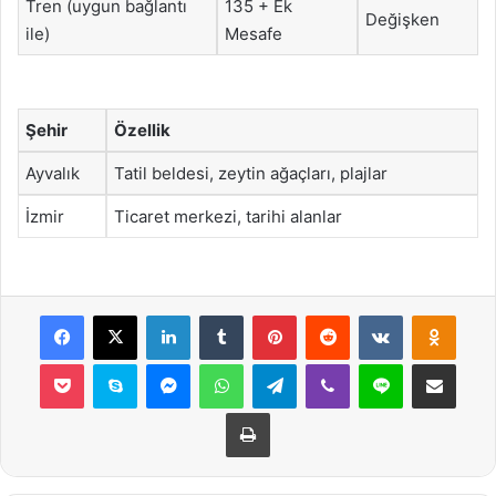
Tren (uygun bağlantı
135 + Ek
Değişken
ile)
Mesafe
Şehir
Özellik
Ayvalık
Tatil beldesi, zeytin ağaçları, plajlar
İzmir
Ticaret merkezi, tarihi alanlar
Facebook
X
LinkedIn
Tumblr
Pinterest
Reddit
VKontakte
Odnok
Pocket
Skype
Messenger
WhatsApp
Telegram
Viber
Line
E-Posta ile payla
Yazdır