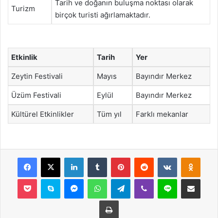
Tarih ve doğanın buluşma noktası olarak
Turizm
birçok turisti ağırlamaktadır.
Etkinlik
Tarih
Yer
Zeytin Festivali
Mayıs
Bayındır Merkez
Üzüm Festivali
Eylül
Bayındır Merkez
Kültürel Etkinlikler
Tüm yıl
Farklı mekanlar
Facebook
X
LinkedIn
Tumblr
Pinterest
Reddit
VKontakte
Odnok
Pocket
Skype
Messenger
WhatsApp
Telegram
Viber
Line
E-Posta ile payla
Yazdır