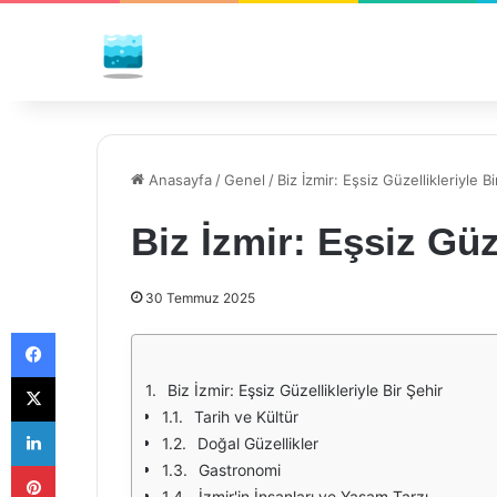
Anasayfa
/
Genel
/
Biz İzmir: Eşsiz Güzellikleriyle Bi
Biz İzmir: Eşsiz Güze
30 Temmuz 2025
Facebook
X
Biz İzmir: Eşsiz Güzellikleriyle Bir Şehir
Tarih ve Kültür
LinkedIn
Doğal Güzellikler
Pinterest
Gastronomi
İzmir'in İnsanları ve Yaşam Tarzı