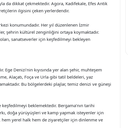
arıyla da dikkat çekmektedir. Agora, Kadifekale, Efes Antik
etçilerin ilgisini çeken yerlerdendir.
erkezi konumundadır. Her yıl düzenlenen İzmir
ler, şehrin kültürel zenginliğini ortaya koymaktadır.
troları, sanatseverler için keşfedilmeyi bekleyen
ır. Ege Denizi’nin kıyısında yer alan şehir, muhteşem
şme, Alaçatı, Foça ve Urla gibi tatil beldeleri, yaz
ramaktadır. Bu bölgelerdeki plajlar, temiz denizi ve güneşi
de keşfedilmeyi beklemektedir. Bergama’nın tarihi
Parkı, doğa yürüyüşleri ve kamp yapmak isteyenler için
ar, hem yerel halk hem de ziyaretçiler için dinlenme ve