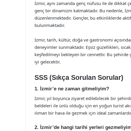
İzmir, aynı zamanda genç nüfusu ile de dikkat ç
genç bir dinamizm katmaktadır. Bu nedenle, İzmir
düzenlenmektedir. Gençler, bu etkinliklerde akti
bulunmaktadır.
İzmir, tarih, kültür, doğa ve gastronomi açısında
deneyimler sunmaktadır. Eşsiz güzellikleri, sıcak
keşfedilmeyi bekleyen bir cennettir. Bu şehird
iyi gelecektir.
SSS (Sıkça Sorulan Sorular)
1. İzmir’e ne zaman gitmeliyim?
İzmir, yıl boyunca ziyaret edilebilecek bir şehirdir
beldeleri ile ünlü olduğu için en yoğun turist a
ılıman bir hava ile gezmek için ideal zamanlardır
2. İzmir’de hangi tarihi yerleri gezmeliyi