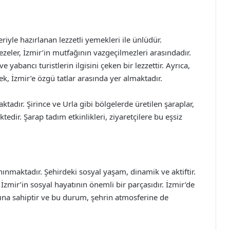
riyle hazırlanan lezzetli yemekleri ile ünlüdür.
ezeler, İzmir’in mutfağının vazgeçilmezleri arasındadır.
 yabancı turistlerin ilgisini çeken bir lezzettir. Ayrıca,
k, İzmir’e özgü tatlar arasında yer almaktadır.
tadır. Şirince ve Urla gibi bölgelerde üretilen şaraplar,
edir. Şarap tadım etkinlikleri, ziyaretçilere bu eşsiz
anınmaktadır. Şehirdeki sosyal yaşam, dinamik ve aktiftir.
r, İzmir’in sosyal hayatının önemli bir parçasıdır. İzmir’de
zına sahiptir ve bu durum, şehrin atmosferine de