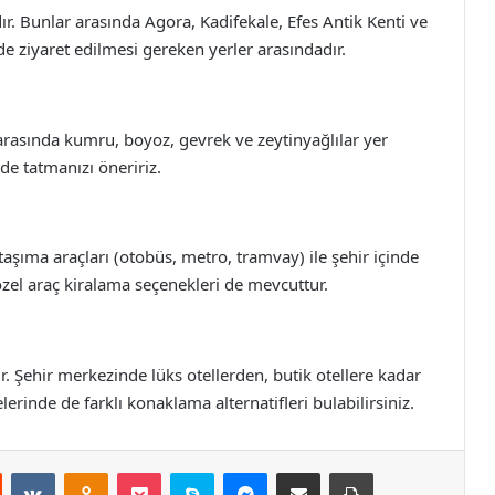
ır. Bunlar arasında Agora, Kadifekale, Efes Antik Kenti ve
 de ziyaret edilmesi gereken yerler arasındadır.
rasında kumru, boyoz, gevrek ve zeytinyağlılar yer
 de tatmanızı öneririz.
 taşıma araçları (otobüs, metro, tramvay) ile şehir içinde
 özel araç kiralama seçenekleri de mevcuttur.
r. Şehir merkezinde lüks otellerden, butik otellere kadar
erinde de farklı konaklama alternatifleri bulabilirsiniz.
st
Reddit
VKontakte
Odnoklassniki
Pocket
Skype
Messenger
E-Posta ile paylaş
Yazdır