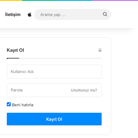
Sitemap
Arama
İletişim
yap
...
Kayıt Ol
Unuttunuz mu?
Beni hatırla
Kayıt Ol