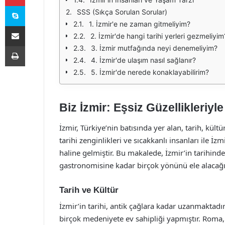
Skype
SSS (Sıkça Sorulan Sorular)
1. İzmir'e ne zaman gitmeliyim?
E-Posta ile paylaş
2. İzmir'de hangi tarihi yerleri gezmeliyim
Yazdır
3. İzmir mutfağında neyi denemeliyim?
4. İzmir'de ulaşım nasıl sağlanır?
5. İzmir'de nerede konaklayabilirim?
Biz İzmir: Eşsiz Güzellikleriyle
İzmir, Türkiye’nin batısında yer alan, tarih, kültür
tarihi zenginlikleri ve sıcakkanlı insanları ile İ
haline gelmiştir. Bu makalede, İzmir’in tarihinde
gastronomisine kadar birçok yönünü ele alacağı
Tarih ve Kültür
İzmir’in tarihi, antik çağlara kadar uzanmaktadı
birçok medeniyete ev sahipliği yapmıştır. Roma