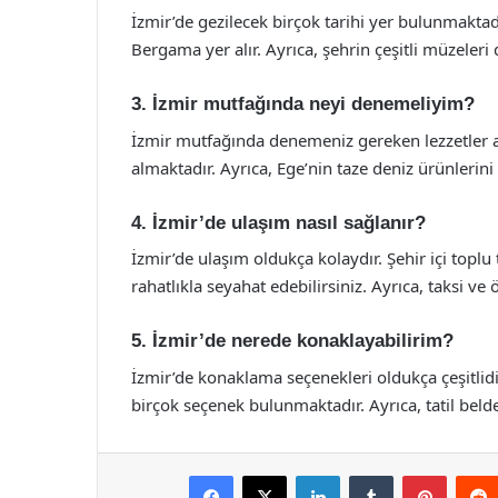
İzmir’de gezilecek birçok tarihi yer bulunmaktad
Bergama yer alır. Ayrıca, şehrin çeşitli müzeleri
3. İzmir mutfağında neyi denemeliyim?
İzmir mutfağında denemeniz gereken lezzetler a
almaktadır. Ayrıca, Ege’nin taze deniz ürünlerini
4. İzmir’de ulaşım nasıl sağlanır?
İzmir’de ulaşım oldukça kolaydır. Şehir içi toplu
rahatlıkla seyahat edebilirsiniz. Ayrıca, taksi ve
5. İzmir’de nerede konaklayabilirim?
İzmir’de konaklama seçenekleri oldukça çeşitlidi
birçok seçenek bulunmaktadır. Ayrıca, tatil beldel
Facebook
X
LinkedIn
Tumblr
Pintere