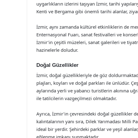
uygarlıkların izlerini taşıyan İzmir, tarihi yapıl
Kenti ve Bergama gibi önemli tarihi alanlar, ziyar
İzmir, aynı zamanda kültürel etkinliklerin de m
Enternasyonal Fuarı, sanat festivalleri ve konser
İzmir’in çeşitli müzeleri, sanat galerileri ve tiya
hazinelerle doludur.
Doğal Güzellikler
İzmir, doğal güzellikleriyle de göz doldurmaktad
plajları, koyları ve doğal parkları ile ünlüdür. Çe
aylarında yerli ve yabancı turistlerin akınına uğ
ile tatilcilerin vazgeçilmezi olmaktadır.
Ayrıca, İzmir’in çevresindeki doğal güzellikler 
kalıntalarının yanı sıra, Dilek Yarımadası Milli 
ideal bir yerdir. Şehirdeki parklar ve yeşil alanl
eğlenme imkanı sunmaktadır.