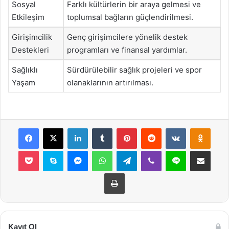
Sosyal
Farklı kültürlerin bir araya gelmesi ve
Etkileşim
toplumsal bağların güçlendirilmesi.
Girişimcilik
Genç girişimcilere yönelik destek
Destekleri
programları ve finansal yardımlar.
Sağlıklı
Sürdürülebilir sağlık projeleri ve spor
Yaşam
olanaklarının artırılması.
Facebook
X
LinkedIn
Tumblr
Pinterest
Reddit
VKontakte
Odnok
Pocket
Skype
Messenger
WhatsApp
Telegram
Viber
Line
E-Posta ile payla
Yazdır
Kayıt Ol