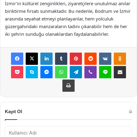
İzmir’in kültürel zenginlikleri, ziyaretçilere unutulmaz anılar
biriktirme fırsatı sunmaktadır. Bu nedenle, Bodrum ve İzmir
arasında seyahat etmeyi planlayanlar, hem yolculuk
güzergahındaki manzaraların tadını çıkarabilir hem de her
iki şehrin sunduğu olanaklardan faydalanabilirler.
Facebook
X
LinkedIn
Tumblr
Pinterest
Reddit
VKontakte
Odnok
Pocket
Skype
Messenger
WhatsApp
Telegram
Viber
Line
E-Posta ile payla
Yazdır
Kayıt Ol