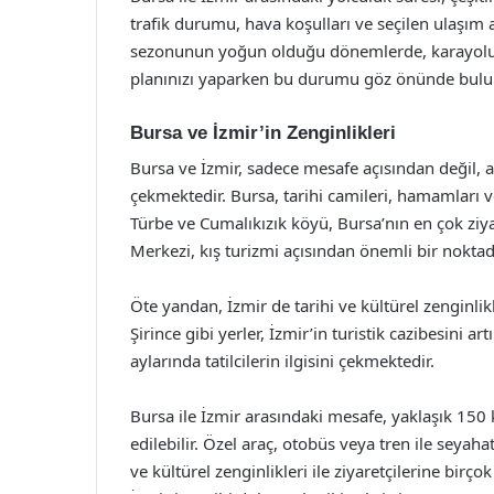
trafik durumu, hava koşulları ve seçilen ulaşım ar
sezonunun yoğun olduğu dönemlerde, karayolunda
planınızı yaparken bu durumu göz önünde bulu
Bursa ve İzmir’in Zenginlikleri
Bursa ve İzmir, sadece mesafe açısından değil, a
çekmektedir. Bursa, tarihi camileri, hamamları ve 
Türbe ve Cumalıkızık köyü, Bursa’nın en çok ziya
Merkezi, kış turizmi açısından önemli bir noktadı
Öte yandan, İzmir de tarihi ve kültürel zenginlik
Şirince gibi yerler, İzmir’in turistik cazibesini art
aylarında tatilcilerin ilgisini çekmektedir.
Bursa ile İzmir arasındaki mesafe, yaklaşık 150 k
edilebilir. Özel araç, otobüs veya tren ile seya
ve kültürel zenginlikleri ile ziyaretçilerine birço