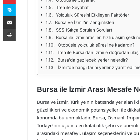
Skype
Tren ile Seyahat
Yolculuk Süresini Etkileyen Faktörler
E-Posta ile paylaş
Bursa ve İzmir’in Zenginlikleri
Yazdır
SSS (Sıkça Sorulan Sorular)
Bursa ile İzmir arası en hızlı ulaşım şekli n
Otobüsle yolculuk süresi ne kadardır?
Tren ile Bursa'dan İzmir'e doğrudan ulaş
Bursa'da gezilecek yerler nelerdir?
İzmir'de hangi tarihi yerler ziyaret edilme
Bursa ile İzmir Arası Mesafe 
Bursa ve İzmir, Türkiye’nin batısında yer alan iki
güzellikleri ve ekonomik potansiyelleri ile dikk
konumda bulunmaktadır. Bursa, Osmanlı İmparato
Türkiye’nin üçüncü en kalabalık şehri ve önemli 
arasındaki mesafeyi, ulaşım seçeneklerini ve bu 