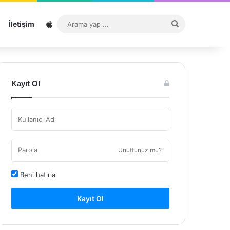
Sitemap
Arama
İletişim
yap
...
Kayıt Ol
Unuttunuz mu?
Beni hatırla
Kayıt Ol