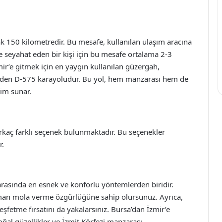
ak 150 kilometredir. Bu mesafe, kullanılan ulaşım aracına
le seyahat eden bir kişi için bu mesafe ortalama 2-3
mir’e gitmek için en yaygın kullanılan güzergah,
eden D-575 karayoludur. Bu yol, hem manzarası hem de
yim sunar.
irkaç farklı seçenek bulunmaktadır. Bu seçenekler
r.
arasında en esnek ve konforlu yöntemlerden biridir.
 zaman mola verme özgürlüğüne sahip olursunuz. Ayrıca,
eşfetme fırsatını da yakalarsınız. Bursa’dan İzmir’e
ğal güzellikler ve İzmit Körfezi manzarası,