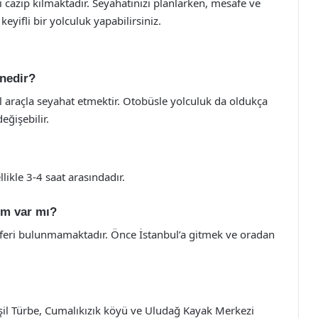
yi cazip kılmaktadır. Seyahatinizi planlarken, mesafe ve
yifli bir yolculuk yapabilirsiniz.
 nedir?
el araçla seyahat etmektir. Otobüsle yolculuk da oldukça
eğişebilir.
likle 3-4 saat arasındadır.
ım var mı?
seferi bulunmamaktadır. Önce İstanbul’a gitmek ve oradan
eşil Türbe, Cumalıkızık köyü ve Uludağ Kayak Merkezi