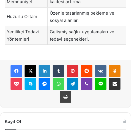
Memnuniyeti
kalitesi artırma.
Özenle tasarlanmış bekleme ve
Huzurlu Ortam
sosyal alanlar.
Yenilikçi Tedavi
Gelişmiş sağlık uygulamaları ve
Yöntemleri
tedavi seçenekleri.
Facebook
X
LinkedIn
Tumblr
Pinterest
Reddit
VKontakte
Odnok
Pocket
Skype
Messenger
WhatsApp
Telegram
Viber
Line
E-Posta ile payla
Yazdır
Kayıt Ol