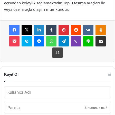
açısından kolaylık sağlamaktadır. Toplu taşıma araçları ile
veya özel araçla ulaşım mümkündür.
Facebook
X
LinkedIn
Tumblr
Pinterest
Reddit
VKontakte
Odnok
Pocket
Skype
Messenger
WhatsApp
Telegram
Viber
Line
E-Posta ile payla
Yazdır
Kayıt Ol
Unuttunuz mu?