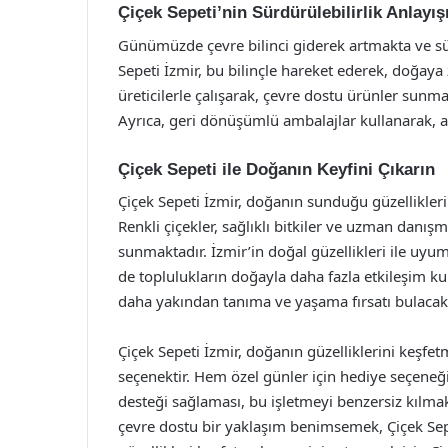
Çiçek Sepeti’nin Sürdürülebilirlik Anlayış
Günümüzde çevre bilinci giderek artmakta ve sü
Sepeti İzmir, bu bilinçle hareket ederek, doğay
üreticilerle çalışarak, çevre dostu ürünler su
Ayrıca, geri dönüşümlü ambalajlar kullanarak, a
Çiçek Sepeti ile Doğanın Keyfini Çıkarın
Çiçek Sepeti İzmir, doğanın sunduğu güzellikler
Renkli çiçekler, sağlıklı bitkiler ve uzman danışm
sunmaktadır. İzmir’in doğal güzellikleri ile uyu
de toplulukların doğayla daha fazla etkileşim k
daha yakından tanıma ve yaşama fırsatı bulacaks
Çiçek Sepeti İzmir, doğanın güzelliklerini keşfe
seçenektir. Hem özel günler için hediye seçen
desteği sağlaması, bu işletmeyi benzersiz kılmak
çevre dostu bir yaklaşım benimsemek, Çiçek Sep