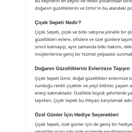
bu keşiflerin en keyifli ve renkli yollarından bi
doğanın güzelliklerini ve İzmir’in bu alandaki pot
Çiçek Sepeti Nedir?
Çiçek Sepeti, çiçek ve bitki satışına yönelik bir 
güzellikleri evlere, ofislere ve özel günlere taşı
sınırlı kalmayıp, aynı zamanda bitki bakımı, de
müşterilerine geniş bir hizmet yelpazesi sunmak
Doğanın Güzelliklerini Evlerinize Taşıyın
Çiçek Sepeti İzmir, doğal güzellikleri evleriniz
sunduğu renkli çiçekler ve yeşil bitkiler, yaşam 
enerji katmaktadır. Özellikle büyük şehirlerde y
taşırken, Çiçek Sepeti bu ihtiyacı karşılamak adı
Özel Günler İçin Hediye Seçenekleri
Çiçek Sepeti, özel günler için de geniş bir hedi
sevgililer günü gibi özel günlerde sevdikleriniz