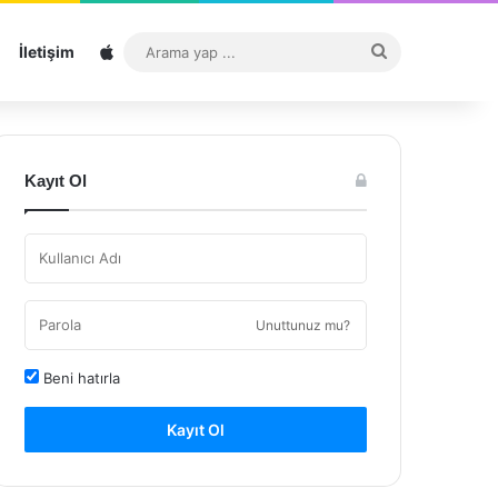
Sitemap
Arama
İletişim
yap
...
Kayıt Ol
Unuttunuz mu?
Beni hatırla
Kayıt Ol