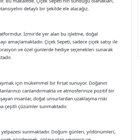
ridir. Bu makalede, Çiçek Sepeti’nin sunduğu olanakları,
ansiyelini detaylı bir şekilde ele alacağız.
platformdur. İzmir’de yer alan bu işletme, doğal
mayı amaçlamaktadır. Çiçek Sepeti, sadece çiçek satışı ile
korasyon ve özel günlerde hediye seçenekleri sunarak
tadır.
e taşımak için mükemmel bir fırsat sunuyor. Doğanın
alanlarınızı canlandırmakta ve atmosferinize pozitif bir
aşayan insanlar, doğal unsurlardan uzaklaşma riski
na çeşitli çözümler sunmaktadır.
ye yelpazesi sunmaktadır. Doğum günleri, yıldönümleri,
e çiçek göndermek, onlara olan sevginizi ve