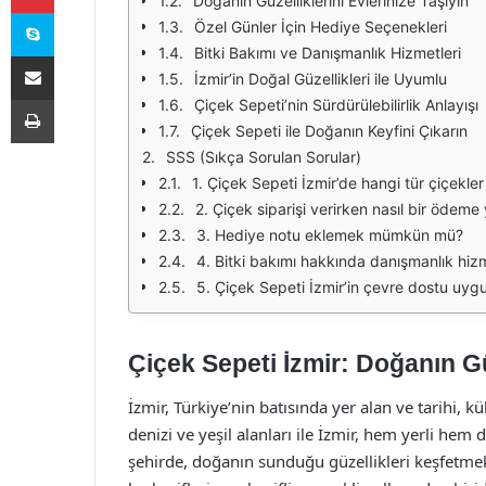
Doğanın Güzelliklerini Evlerinize Taşıyın
Skype
Özel Günler İçin Hediye Seçenekleri
Bitki Bakımı ve Danışmanlık Hizmetleri
E-Posta ile paylaş
İzmir’in Doğal Güzellikleri ile Uyumlu
Yazdır
Çiçek Sepeti’nin Sürdürülebilirlik Anlayışı
Çiçek Sepeti ile Doğanın Keyfini Çıkarın
SSS (Sıkça Sorulan Sorular)
1. Çiçek Sepeti İzmir’de hangi tür çiçekler
2. Çiçek siparişi verirken nasıl bir ödeme
3. Hediye notu eklemek mümkün mü?
4. Bitki bakımı hakkında danışmanlık hizm
5. Çiçek Sepeti İzmir’in çevre dostu uygu
Çiçek Sepeti İzmir: Doğanın Gü
İzmir, Türkiye’nin batısında yer alan ve tarihi, kül
denizi ve yeşil alanları ile İzmir, hem yerli hem 
şehirde, doğanın sunduğu güzellikleri keşfetmek