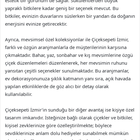
estetik bir görünüm de sağlar. Sukulentlerden büyük
yapraklı bitkilere kadar geniş bir seçenek mevcut. Bu
bitkiler, evinizin duvarlarını süslerken bir yandan da doğanın
enerjisini evinize getirecektir.
Ayrıca, mevsimsel özel koleksiyonlar ile Çiçeksepeti İzmir,
farklı ve özgün aranjmanlarla de müşterilerinin karşısına
çıkmaktadır. Bahar, yaz, sonbahar ve kış mevsimlerine özgü
çiçek düzenlemeleri düzenlenerek, her mevsimin ruhunu
yansıtan çeşitli seçenekler sunulmaktadır. Bu aranjmanlar,
ev dekorasyonunuza şıklık katmanın yanı sıra, açık havada
yapılan etkinliklerde de göz alıcı bir detay olarak
kullanılabilir.
Çiçeksepeti İzmir’in sunduğu bir diğer avantaj ise kişiye özel
tasarım imkanıdır. İsteğinize bağlı olarak çiçekler ve bitkiler,
kişisel zevklerinize göre özelleştirilmekte; böylece
sevdiklerinize anlam dolu hediyeler sunabilmek mümkün