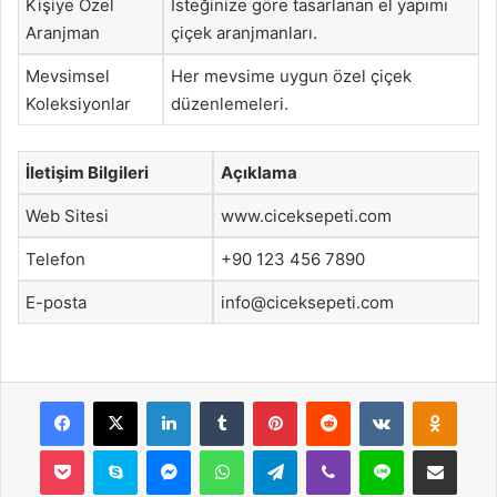
Kişiye Özel
İsteğinize göre tasarlanan el yapımı
Aranjman
çiçek aranjmanları.
Mevsimsel
Her mevsime uygun özel çiçek
Koleksiyonlar
düzenlemeleri.
İletişim Bilgileri
Açıklama
Web Sitesi
www.ciceksepeti.com
Telefon
+90 123 456 7890
E-posta
info@ciceksepeti.com
Facebook
X
LinkedIn
Tumblr
Pinterest
Reddit
VKontakte
Odnok
Pocket
Skype
Messenger
WhatsApp
Telegram
Viber
Line
E-Posta ile payla