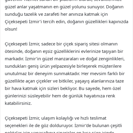
güzel anlar yaşatmanın en güzel yolunu sunuyor. Doğanın
sunduğu tazelik ve zarafeti her anınıza katmak için
Çiçeksepeti İzmir’i tercih edin, doğanın güzellikleri kapınızda
olsun!
Çiçeksepeti İzmir, sadece bir çiçek sipariş sitesi olmanın
ötesinde, doğanın eşsiz güzelliklerini evlerinize taşıyan bir
markadır. İzmir’in güzel manzaraları ve doğal zenginlikleri,
sundukları geniş ürün yelpazesiyle birleşerek müşterilere
unutulmaz bir deneyim sunmaktadır. Her mevsim farklı bir
güzellikte açan çiçekler ve bitkiler, yaşayış alanlarınıza taze
bir hava katmak için sizleri bekliyor. Bu sayede, hem özel
günlerinizi süsleyebilir hem de günlük hayatınıza renk
katabilirsiniz.
Çiçeksepeti İzmir, ulaşım kolaylığı ve hızlı teslimat
seçenekleri ile de göz dolduruyor. İzmir’de bulunan çeşitli
noktalar için yapacağınız siparişler en kısa süre içinde