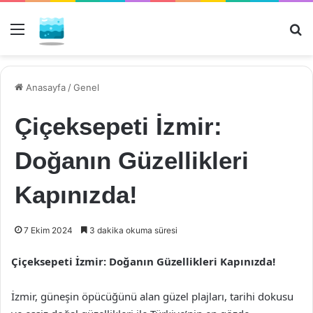
Menü
Ar
Anasayfa
/
Genel
Çiçeksepeti İzmir:
Doğanın Güzellikleri
Kapınızda!
7 Ekim 2024
3 dakika okuma süresi
Çiçeksepeti İzmir: Doğanın Güzellikleri Kapınızda!
İzmir, güneşin öpücüğünü alan güzel plajları, tarihi dokusu