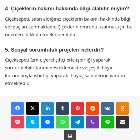
4. Çiçeklerin bakımı hakkında bilgi alabilir miyim?
Çiçeksepeti, satın aldığınız çiçeklerin bakımı hakkında bilgi
ve ipuçları sunmaktadır. Çiçeklerin ömrünü uzatmak için bu
önerilere dikkat etmek önemlidir.
5. Sosyal sorumluluk projeleri nelerdir?
Çiçeksepeti İzmir, yerel çiftçilerle işbirliği yaparak
sürdürülebilir tarımı desteklemekte ve çeşitli hayır
kurumlarıyla işbirliği yaparak ihtiyaç sahiplerine yardım
etmektedir.
Facebook
X
LinkedIn
Tumblr
Pinterest
Reddit
VKontakte
Odnok
Pocket
Skype
Messenger
WhatsApp
Telegram
Viber
Line
E-Posta ile payla
Yazdır