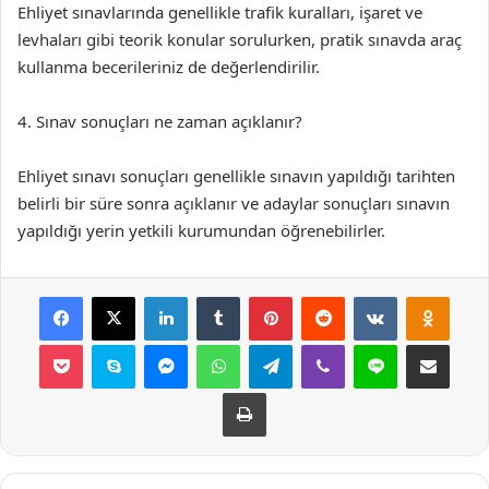
Ehliyet sınavlarında genellikle trafik kuralları, işaret ve
levhaları gibi teorik konular sorulurken, pratik sınavda araç
kullanma becerileriniz de değerlendirilir.
4. Sınav sonuçları ne zaman açıklanır?
Ehliyet sınavı sonuçları genellikle sınavın yapıldığı tarihten
belirli bir süre sonra açıklanır ve adaylar sonuçları sınavın
yapıldığı yerin yetkili kurumundan öğrenebilirler.
Facebook
X
LinkedIn
Tumblr
Pinterest
Reddit
VKontakte
Odnok
Pocket
Skype
Messenger
WhatsApp
Telegram
Viber
Line
E-Posta ile payla
Yazdır