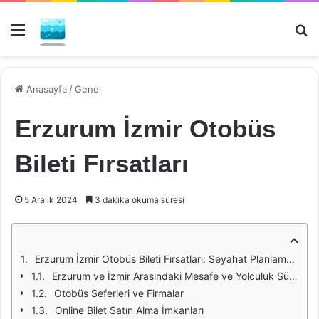
Menü
Ar
Anasayfa
/
Genel
Erzurum İzmir Otobüs
Bileti Fırsatları
5 Aralık 2024
3 dakika okuma süresi
Erzurum İzmir Otobüs Bileti Fırsatları: Seyahat Planlamanızda Dikkat Edilmesi Gerekenler
Erzurum ve İzmir Arasındaki Mesafe ve Yolculuk Süresi
Otobüs Seferleri ve Firmalar
Online Bilet Satın Alma İmkanları