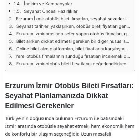
İndirim ve Kampanyalar
Seyahat Öncesi Hazırlıklar
Erzurum İzmir otobüs bileti fırsatları, seyahat severler için önemli bir konudur. Bu iki şehir arasında otobüsle seyahat etmek, hem ekonomik hem de konforlu bir alternatif sunar. Özellikle yaz aylarında tatil planı yapanlar için uygun fiyatlı biletler bulmak oldukça önemlidir. İyi bir araştırma ile uygun fiyatlı bilet bulmak mümkündür.
Seyahat tarihleri yaklaşırken, otobüs bileti fiyatları genellikle dalgalanır. Bu nedenle, biletlerinizi mümkün olan en erken tarihlerde almanız avantajlı olabilir. Erken rezervasyon yaparak, indirimli fiyatlarla bilet bulma şansınızı artırabilirsiniz. Ayrıca bazı otobüs firmaları, belirli günlerde ve saatlerde kampanyalar düzenleyerek daha uygun fiyatlar sunmaktadır.
Erzurum İzmir arasında sefer yapan otobüs firmaları, genellikle konforlu ve modern araçlar kullanmaktadır. Yolculuk esnasında sunulan ikramlar, yolcuların rahat bir yolculuk geçirmesine katkı sağlar. Uzun bir yolculuk olmasına rağmen, konforlu otobüsler sayesinde bu süreç daha keyifli hale gelir.
Bilet alırken dikkat edilmesi gereken bir diğer husus ise yolculuğun süresidir. Erzurum'dan İzmir'e olan otobüs yolculuğu genellikle 18-20 saat sürmektedir. Bu nedenle, yolculuk öncesinde mola yerlerini ve otobüsün duraklarını kontrol etmek, yolculuğunuzun daha planlı geçmesini sağlar.
Online bilet alım platformları, bilet fiyatlarını karşılaştırmak için büyük bir kolaylık sunar. Birçok farklı firma ve fiyat seçeneğini aynı anda görebilmek, en uygun bileti bulmanıza yardımcı olur. Ayrıca, online olarak yapılan işlemler genellikle daha hızlı ve pratiktir.
Yerel otobüs firmalarının sunduğu fırsatları incelemek de faydalı olabilir. Bazı firmalar, belirli tarihlerde veya grup indirimleri gibi avantajlar sunarak, seyahat maliyetlerini düşürmektedir. Böylece, hem ailenizle hem de arkadaşlarınızla yapacağınız seyahatler daha ekonomik hale gelir.
Erzurum İzmir otobüs bileti fırsatlarını değerlendirirken, erken rezervasyon yapmayı, online bilet karşılaştırma platformlarını kullanmayı ve yerel firmaların sunduğu kampanyaları takip etmeyi unutmayın. Bu sayede, hem konforlu hem de uygun fiyatlı bir yolculuk yapabilirsiniz.
Erzurum İzmir Otobüs Bileti Fırsatları:
Seyahat Planlamanızda Dikkat
Edilmesi Gerekenler
Türkiye’nin doğusunda bulunan Erzurum ile batısındaki
İzmir arasında otobüsle seyahat etmek, hem ekonomik hem
de konforlu bir ulaşım seçeneğidir. Uzun mesafeli