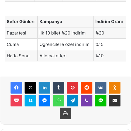
Sefer Günleri
Kampanya
İndirim Oranı
Pazartesi
İlk 10 bilet %20 indirim
%20
Cuma
Öğrencilere özel indirim
%15
Hafta Sonu
Aile paketleri
%10
Facebook
X
LinkedIn
Tumblr
Pinterest
Reddit
VKontakte
Odnok
Pocket
Skype
Messenger
WhatsApp
Telegram
Viber
Line
E-Posta ile payla
Yazdır