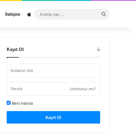
Sitemap
Arama
İletişim
yap
...
Kayıt Ol
Unuttunuz mu?
Beni hatırla
Kayıt Ol