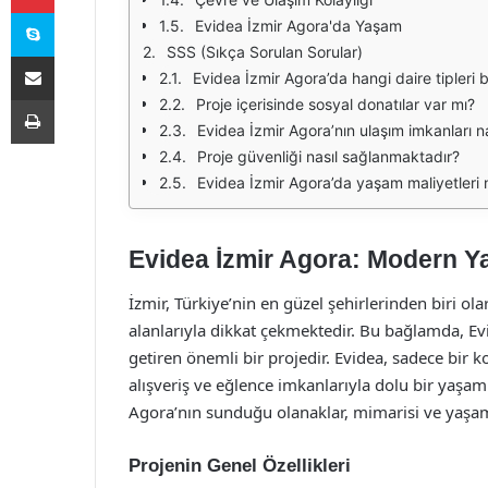
Skype
Evidea İzmir Agora'da Yaşam
SSS (Sıkça Sorulan Sorular)
E-Posta ile paylaş
Evidea İzmir Agora’da hangi daire tipleri
Yazdır
Proje içerisinde sosyal donatılar var mı?
Evidea İzmir Agora’nın ulaşım imkanları na
Proje güvenliği nasıl sağlanmaktadır?
Evidea İzmir Agora’da yaşam maliyetleri n
Evidea İzmir Agora: Modern Y
İzmir, Türkiye’nin en güzel şehirlerinden biri
alanlarıyla dikkat çekmektedir. Bu bağlamda, E
getiren önemli bir projedir. Evidea, sadece bir 
alışveriş ve eğlence imkanlarıyla dolu bir yaş
Agora’nın sunduğu olanaklar, mimarisi ve yaşam a
Projenin Genel Özellikleri