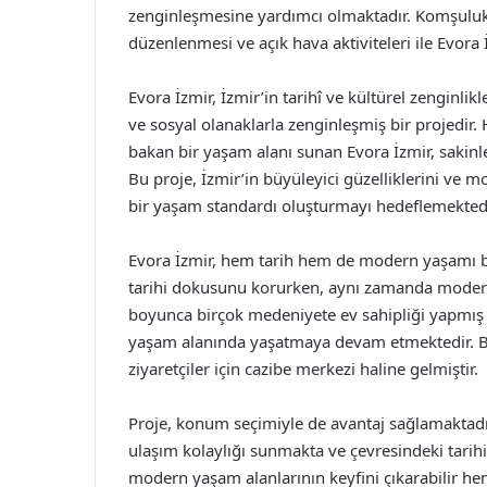
zenginleşmesine yardımcı olmaktadır. Komşuluk il
düzenlenmesi ve açık hava aktiviteleri ile Evora 
Evora İzmir, İzmir’in tarihî ve kültürel zenginli
ve sosyal olanaklarla zenginleşmiş bir projedi
bakan bir yaşam alanı sunan Evora İzmir, sakin
Bu proje, İzmir’in büyüleyici güzelliklerini ve 
bir yaşam standardı oluşturmayı hedeflemektedi
Evora İzmir, hem tarih hem de modern yaşamı bir 
tarihi dokusunu korurken, aynı zamanda modern 
boyunca birçok medeniyete ev sahipliği yapmış o
yaşam alanında yaşatmaya devam etmektedir. B
ziyaretçiler için cazibe merkezi haline gelmiştir.
Proje, konum seçimiyle de avantaj sağlamaktadır
ulaşım kolaylığı sunmakta ve çevresindeki tarihi 
modern yaşam alanlarının keyfini çıkarabilir he