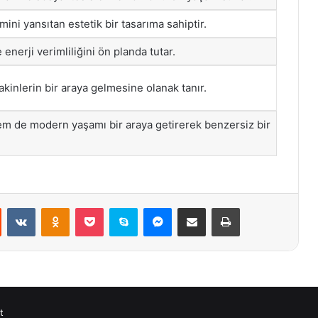
mini yansıtan estetik bir tasarıma sahiptir.
enerji verimliliğini ön planda tutar.
akinlerin bir araya gelmesine olanak tanır.
em de modern yaşamı bir araya getirerek benzersiz bir
st
Reddit
VKontakte
Odnoklassniki
Pocket
Skype
Messenger
E-Posta ile paylaş
Yazdır
t