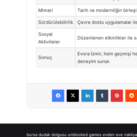
Mimari
Tarih ve modernliğin birleşi
Sürdürülebilirlik
Çevre dostu uygulamalar ile 
Sosyal
Düzenlenen etkinlikler ile s
Aktiviteler
Evora İzmir, hem geçmişi h
Sonuç
deneyim sunar.
Facebook
X
LinkedIn
Tumblr
Pintere
bursa dudak dolgusu
unblocked games
evden eve nakliya