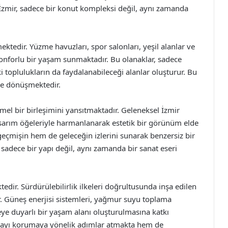
a İzmir, sadece bir konut kompleksi değil, aynı zamanda
ktedir. Yüzme havuzları, spor salonları, yeşil alanlar ve
e konforlu bir yaşam sunmaktadır. Bu olanaklar, sadece
 toplulukların da faydalanabileceği alanlar oluşturur. Bu
ne dönüşmektedir.
el bir birleşimini yansıtmaktadır. Geleneksel İzmir
asarım öğeleriyle harmanlanarak estetik bir görünüm elde
 geçmişin hem de geleceğin izlerini sunarak benzersiz bir
sadece bir yapı değil, aynı zamanda bir sanat eseri
edir. Sürdürülebilirlik ilkeleri doğrultusunda inşa edilen
ur. Güneş enerjisi sistemleri, yağmur suyu toplama
reye duyarlı bir yaşam alanı oluşturulmasına katkı
ğayı korumaya yönelik adımlar atmakta hem de