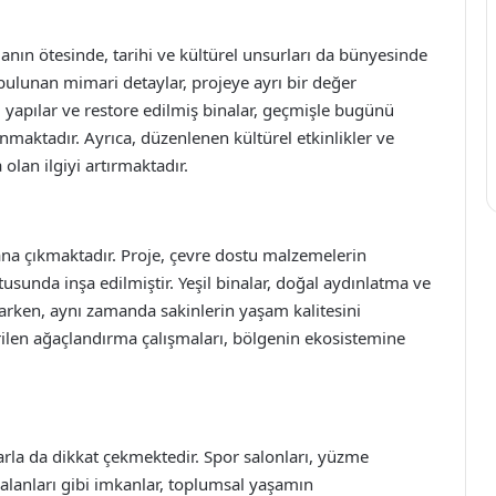
nın ötesinde, tarihi ve kültürel unsurları da bünyesinde
 bulunan mimari detaylar, projeye ayrı bir değer
hi yapılar ve restore edilmiş binalar, geçmişle bugünü
unmaktadır. Ayrıca, düzenlenen kültürel etkinlikler ve
 olan ilgiyi artırmaktadır.
lana çıkmaktadır. Proje, çevre dostu malzemelerin
tusunda inşa edilmiştir. Yeşil binalar, doğal aydınlatma ve
larken, aynı zamanda sakinlerin yaşam kalitesini
irilen ağaçlandırma çalışmaları, bölgenin ekosistemine
arla da dikkat çekmektedir. Spor salonları, yüzme
k alanları gibi imkanlar, toplumsal yaşamın