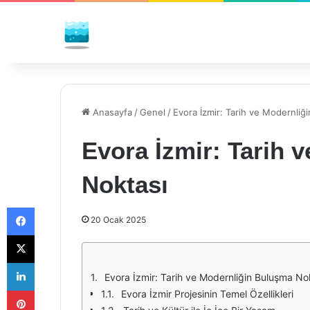
Anasayfa
/
Genel
/
Evora İzmir: Tarih ve Modernliğ
Evora İzmir: Tarih 
Noktası
Facebook
20 Ocak 2025
X
LinkedIn
Evora İzmir: Tarih ve Modernliğin Buluşma No
Pinterest
Evora İzmir Projesinin Temel Özellikleri