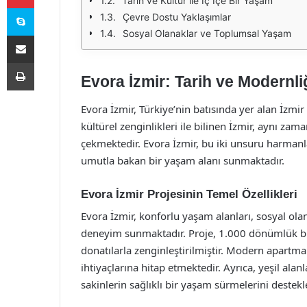
Tarih ve Kültür ile İç İçe Bir Yaşam
Skype
Çevre Dostu Yaklaşımlar
Sosyal Olanaklar ve Toplumsal Yaşam
E-Posta ile paylaş
Yazdır
Evora İzmir: Tarih ve Modernl
Evora İzmir, Türkiye’nin batısında yer alan İzmir i
kültürel zenginlikleri ile bilinen İzmir, aynı z
çekmektedir. Evora İzmir, bu iki unsuru harma
umutla bakan bir yaşam alanı sunmaktadır.
Evora İzmir Projesinin Temel Özellikleri
Evora İzmir, konforlu yaşam alanları, sosyal olan
deneyim sunmaktadır. Proje, 1.000 dönümlük bir a
donatılarla zenginleştirilmiştir. Modern apartman
ihtiyaçlarına hitap etmektedir. Ayrıca, yeşil alanl
sakinlerin sağlıklı bir yaşam sürmelerini destek