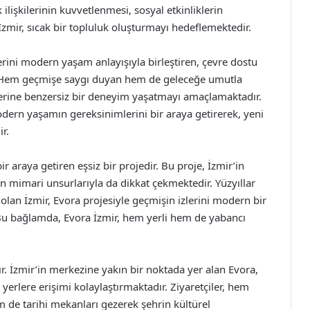
işkilerinin kuvvetlenmesi, sosyal etkinliklerin
İzmir, sıcak bir topluluk oluşturmayı hedeflemektedir.
klerini modern yaşam anlayışıyla birleştiren, çevre dostu
r. Hem geçmişe saygı duyan hem de geleceğe umutla
lerine benzersiz bir deneyim yaşatmayı amaçlamaktadır.
modern yaşamın gereksinimlerini bir araya getirerek, yeni
r.
araya getiren eşsiz bir projedir. Bu proje, İzmir’in
mimari unsurlarıyla da dikkat çekmektedir. Yüzyıllar
lan İzmir, Evora projesiyle geçmişin izlerini modern bir
u bağlamda, Evora İzmir, hem yerli hem de yabancı
. İzmir’in merkezine yakın bir noktada yer alan Evora,
yerlere erişimi kolaylaştırmaktadır. Ziyaretçiler, hem
m de tarihi mekanları gezerek şehrin kültürel