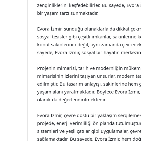
zenginliklerini keşfedebilirler. Bu sayede, Evor
bir yaşam tarzı sunmaktadır.
Evora İzmir, sunduğu olanaklarla da dikkat çekme
sosyal tesisler gibi çeşitli imkanlar, sakinlerin
konut sakinlerinin değil, aynı zamanda çevredeki
sayede, Evora İzmir, sosyal bir hayatın merkezi
Projenin mimarisi, tarih ve modernliğin mükemm
mimarisinin izlerini taşıyan unsurlar, modern t
edilmiştir. Bu tasarım anlayışı, sakinlerine hem
yaşam alanı yaratmaktadır. Böylece Evora İzmir, 
olarak da değerlendirilmektedir.
Evora İzmir, çevre dostu bir yaklaşım sergilemekt
projede, enerji verimliliği ön planda tutulmuşt
sistemleri ve yeşil çatılar gibi uygulamalar, çev
sağlamaktadır. Bu sayede, Evora İzmir, hem do