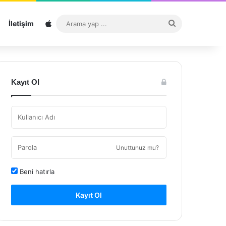
Sitemap
Arama
İletişim
yap
...
Kayıt Ol
Unuttunuz mu?
Beni hatırla
Kayıt Ol