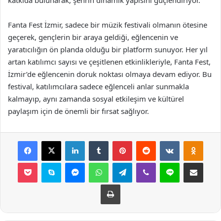
katkıda bulunarak, şehrin dinamik yapısını güçlendiriyor.
Fanta Fest İzmir, sadece bir müzik festivali olmanın ötesine
geçerek, gençlerin bir araya geldiği, eğlencenin ve
yaratıcılığın ön planda olduğu bir platform sunuyor. Her yıl
artan katılımcı sayısı ve çeşitlenen etkinlikleriyle, Fanta Fest,
İzmir’de eğlencenin doruk noktası olmaya devam ediyor. Bu
festival, katılımcılara sadece eğlenceli anlar sunmakla
kalmayıp, aynı zamanda sosyal etkileşim ve kültürel
paylaşım için de önemli bir fırsat sağlıyor.
Facebook
X
LinkedIn
Tumblr
Pinterest
Reddit
VKontakte
Odnok
Pocket
Skype
Messenger
WhatsApp
Telegram
Viber
Line
E-Posta ile payla
Yazdır