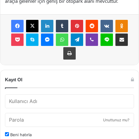
araçla gelenler için geniş bir otopark alanı mevcuttur.
Facebook
X
LinkedIn
Tumblr
Pinterest
Reddit
VKontakte
Odnok
Pocket
Skype
Messenger
WhatsApp
Telegram
Viber
Line
E-Posta ile payla
Yazdır
Kayıt Ol
Unuttunuz mu?
Beni hatırla