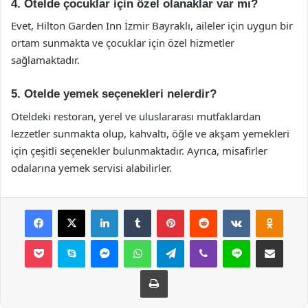
4. Otelde çocuklar için özel olanaklar var mı?
Evet, Hilton Garden Inn İzmir Bayraklı, aileler için uygun bir
ortam sunmakta ve çocuklar için özel hizmetler
sağlamaktadır.
5. Otelde yemek seçenekleri nelerdir?
Oteldeki restoran, yerel ve uluslararası mutfaklardan
lezzetler sunmakta olup, kahvaltı, öğle ve akşam yemekleri
için çeşitli seçenekler bulunmaktadır. Ayrıca, misafirler
odalarına yemek servisi alabilirler.
Facebook
X
LinkedIn
Tumblr
Pinterest
Reddit
VKontakte
Odnok
Pocket
Skype
Messenger
WhatsApp
Telegram
Viber
Line
E-Posta ile payla
Yazdır