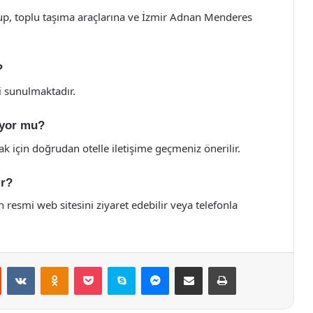
lup, toplu taşıma araçlarına ve İzmir Adnan Menderes
?
si sunulmaktadır.
liyor mu?
ak için doğrudan otelle iletişime geçmeniz önerilir.
ır?
 resmi web sitesini ziyaret edebilir veya telefonla
st
Reddit
VKontakte
Odnoklassniki
Pocket
Skype
Messenger
E-Posta ile paylaş
Yazdır