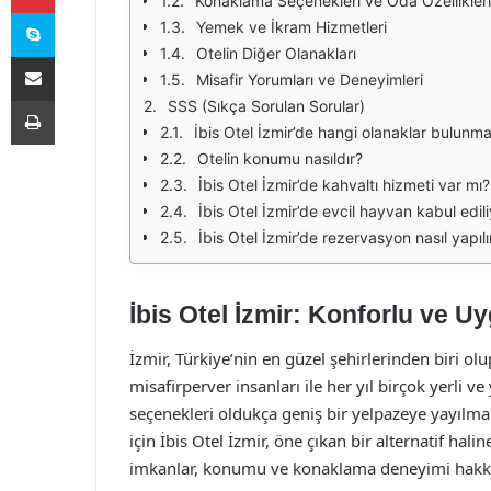
Konaklama Seçenekleri ve Oda Özellikleri
Skype
Yemek ve İkram Hizmetleri
Otelin Diğer Olanakları
E-Posta ile paylaş
Misafir Yorumları ve Deneyimleri
Yazdır
SSS (Sıkça Sorulan Sorular)
İbis Otel İzmir’de hangi olanaklar bulunm
Otelin konumu nasıldır?
İbis Otel İzmir’de kahvaltı hizmeti var mı?
İbis Otel İzmir’de evcil hayvan kabul edil
İbis Otel İzmir’de rezervasyon nasıl yapılı
İbis Otel İzmir: Konforlu ve 
İzmir, Türkiye’nin en güzel şehirlerinden biri olup
misafirperver insanları ile her yıl birçok yerli 
seçenekleri oldukça geniş bir yelpazeye yayılm
için İbis Otel İzmir, öne çıkan bir alternatif ha
imkanlar, konumu ve konaklama deneyimi hakkınd