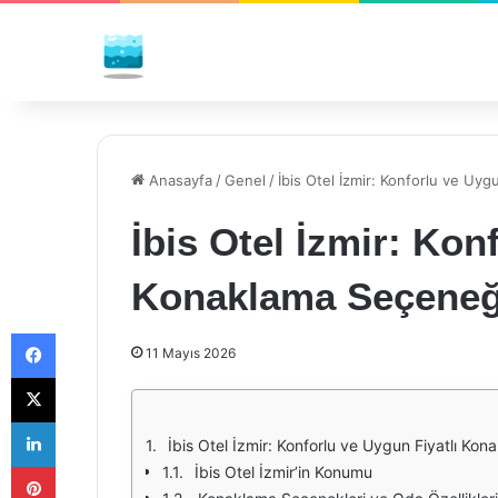
Anasayfa
/
Genel
/
İbis Otel İzmir: Konforlu ve Uy
İbis Otel İzmir: Kon
Konaklama Seçeneğ
Facebook
11 Mayıs 2026
X
LinkedIn
İbis Otel İzmir: Konforlu ve Uygun Fiyatlı Ko
Pinterest
İbis Otel İzmir’in Konumu