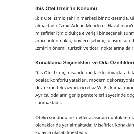
İbis Otel İzmir’in Konumu
İbis Otel İzmir, şehrin merkezi bir noktasında, 
almaktadır. İzmir Adnan Menderes Havalimanı’na
misafirler için oldukça elverişli bir seçenek sun
aracı bulunmakta, böylece şehir içi ulaşım son
İzmir’in önemli turistik ve ticari noktalarına d
Konaklama Seçenekleri ve Oda Özellikler
İbis Otel İzmir, misafirlerine farklı ihtiyaçlara 
odalar, konforlu yatakları, modern dekorasyonlar
düz ekran televizyon, ücretsiz Wi-Fi, klima, min
Ayrıca, odaların geniş pencereleri sayesinde doğa
sunmaktadır.
Otelin sunduğu hizmetler arasında günlük temizl
olanaklar da yer almaktadır. Misafirler, konakla
kolayca ulaşabilmektedir.