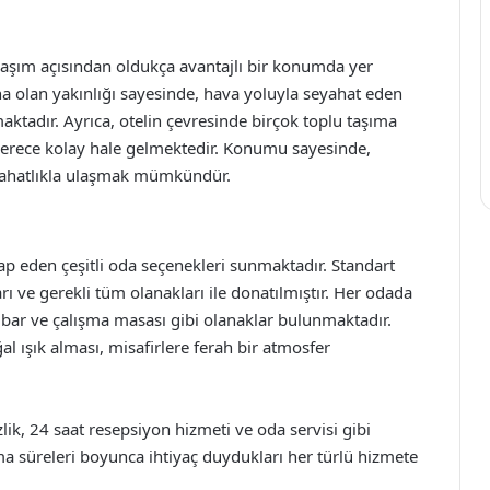
ulaşım açısından oldukça avantajlı bir konumda yer
 olan yakınlığı sayesinde, hava yoluyla seyahat eden
maktadır. Ayrıca, otelin çevresinde birçok toplu taşıma
 derece kolay hale gelmektedir. Konumu sayesinde,
a rahatlıkla ulaşmak mümkündür.
i
hitap eden çeşitli oda seçenekleri sunmaktadır. Standart
ı ve gerekli tüm olanakları ile donatılmıştır. Her odada
i bar ve çalışma masası gibi olanaklar bulunmaktadır.
l ışık alması, misafirlere ferah bir atmosfer
ik, 24 saat resepsiyon hizmeti ve oda servisi gibi
ma süreleri boyunca ihtiyaç duydukları her türlü hizmete