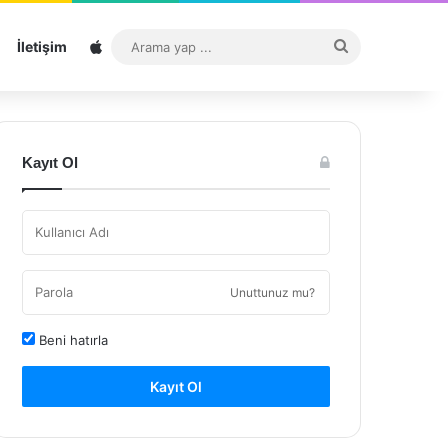
Sitemap
Arama
İletişim
yap
...
Kayıt Ol
Unuttunuz mu?
Beni hatırla
Kayıt Ol