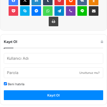
Pocket
Skype
Messenger
WhatsApp
Telegram
Viber
Line
E-Posta ile payla
Yazdır
Kayıt Ol
Unuttunuz mu?
Beni hatırla
Kayıt Ol