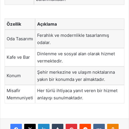
Özellik
Açıklama
Ferahlık ve modernlikle tasarlanmış
Oda Tasarımı
odalar.
Dinlenme ve sosyal alan olarak hizmet
Kafe ve Bar
vermektedir.
Şehir merkezine ve ulaşım noktalarına
Konum
yakın bir konumda yer almaktadır.
Misafir
Her türlü ihtiyaca yanıt veren bir hizmet
Memnuniyeti
anlayışı sunulmaktadır.
Facebook
X
LinkedIn
Tumblr
Pinterest
Reddit
VKontakte
Odnok