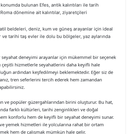
 konumda bulunan Efes, antik kalıntıları ile tarih
 Roma dönemine ait kalıntılar, ziyaretçileri
atil beldeleri, deniz, kum ve güneş arayanlar için ideal
 ve tarihi taş evler ile dolu bu bölgeler, yaz aylarında
 bir seyahat deneyimi arayanlar için mükemmel bir seçenek
eşitli hizmetlerle seyahatlerini daha keyifli hale
lculuğun ardından keşfedilmeyi beklemektedir. Eğer siz de
anız, tren seferlerini tercih ederek hem zamandan
pabilirsiniz.
ğun ve popüler güzergahlarından birini oluşturur. Bu hat,
a farklı kültürleri, tarihi zenginlikleri ve doğal
, hem konforlu hem de keyifli bir seyahat deneyimi sunar.
 ve yemek hizmetleri ile yolcularına rahat bir ortam
enmek hem de çalışmak mümkün hale gelir.