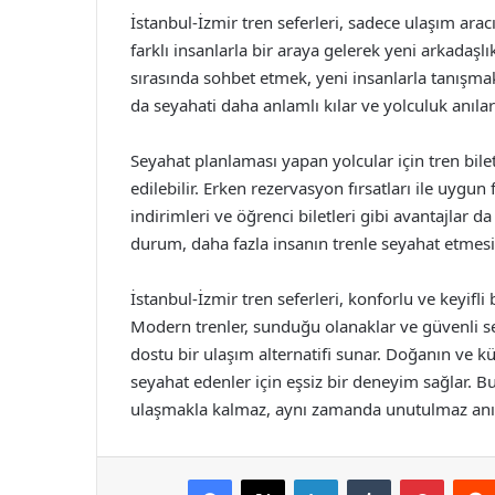
İstanbul-İzmir tren seferleri, sadece ulaşım arac
farklı insanlarla bir araya gelerek yeni arkadaşlık
sırasında sohbet etmek, yeni insanlarla tanışm
da seyahati daha anlamlı kılar ve yolculuk anıları
Seyahat planlaması yapan yolcular için tren bile
edilebilir. Erken rezervasyon fırsatları ile uygu
indirimleri ve öğrenci biletleri gibi avantajlar 
durum, daha fazla insanın trenle seyahat etmesin
İstanbul-İzmir tren seferleri, konforlu ve keyifli
Modern trenler, sunduğu olanaklar ve güvenli s
dostu bir ulaşım alternatifi sunar. Doğanın ve kü
seyahat edenler için eşsiz bir deneyim sağlar. B
ulaşmakla kalmaz, aynı zamanda unutulmaz anılar
Facebook
X
LinkedIn
Tumblr
Pintere