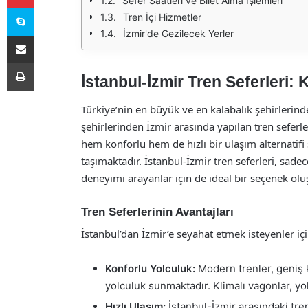
Sefer Saatleri ve Bilet Alma İşlemleri
Skype
Tren İçi Hizmetler
İzmir'de Gezilecek Yerler
E-Posta ile paylaş
Yazdır
İstanbul-İzmir Tren Seferleri:
Türkiye’nin en büyük ve en kalabalık şehirlerind
şehirlerinden İzmir arasında yapılan tren seferler
hem konforlu hem de hızlı bir ulaşım alternatifi
taşımaktadır. İstanbul-İzmir tren seferleri, sade
deneyimi arayanlar için de ideal bir seçenek olu
Tren Seferlerinin Avantajları
İstanbul’dan İzmir’e seyahat etmek isteyenler iç
Konforlu Yolculuk:
Modern trenler, geniş ko
yolculuk sunmaktadır. Klimalı vagonlar, yo
Hızlı Ulaşım:
İstanbul-İzmir arasındaki tren