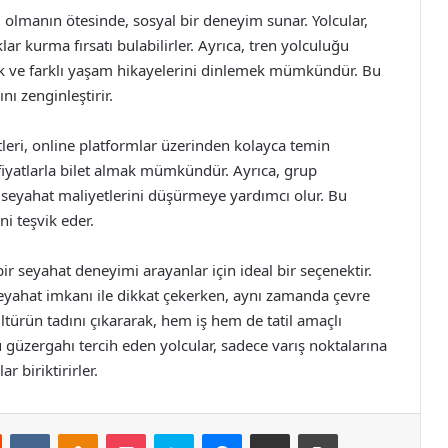
ı olmanın ötesinde, sosyal bir deneyim sunar. Yolcular,
lar kurma fırsatı bulabilirler. Ayrıca, tren yolculuğu
ak ve farklı yaşam hikayelerini dinlemek mümkündür. Bu
nı zenginleştirir.
tleri, online platformlar üzerinden kolayca temin
n fiyatlarla bilet almak mümkündür. Ayrıca, grup
da seyahat maliyetlerini düşürmeye yardımcı olur. Bu
i teşvik eder.
 bir seyahat deneyimi arayanlar için ideal bir seçenektir.
eyahat imkanı ile dikkat çekerken, aynı zamanda çevre
ltürün tadını çıkararak, hem iş hem de tatil amaçlı
u güzergahı tercih eden yolcular, sadece varış noktalarına
 biriktirirler.
st
Reddit
VKontakte
Odnoklassniki
Pocket
Skype
Messenger
E-Posta ile paylaş
Yazdır