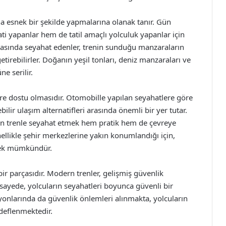
daha esnek bir şekilde yapmalarına olanak tanır. Gün
ti yapanlar hem de tatil amaçlı yolculuk yapanlar için
 arasında seyahat edenler, trenin sunduğu manzaraların
getirebilirler. Doğanın yeşil tonları, deniz manzaraları ve
ne serilir.
vre dostu olmasıdır. Otomobille yapılan seyahatlere göre
ilir ulaşım alternatifleri arasında önemli bir yer tutar.
in trenle seyahat etmek hem pratik hem de çevreye
enellikle şehir merkezlerine yakın konumlandığı için,
mek mümkündür.
bir parçasıdır. Modern trenler, gelişmiş güvenlik
 sayede, yolcuların seyahatleri boyunca güvenli bir
syonlarında da güvenlik önlemleri alınmakta, yolcuların
edeflenmektedir.