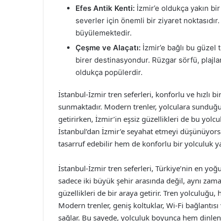
Efes Antik Kenti:
İzmir’e oldukça yakın bir
severler için önemli bir ziyaret noktasıdır.
büyülemektedir.
Çeşme ve Alaçatı:
İzmir’e bağlı bu güzel t
birer destinasyondur. Rüzgar sörfü, plajlar
oldukça popülerdir.
İstanbul-İzmir tren seferleri, konforlu ve hızlı
sunmaktadır. Modern trenler, yolculara sunduğu ç
getirirken, İzmir’in eşsiz güzellikleri de bu yo
İstanbul’dan İzmir’e seyahat etmeyi düşünüyors
tasarruf edebilir hem de konforlu bir yolculuk ya
İstanbul-İzmir tren seferleri, Türkiye’nin en yo
sadece iki büyük şehir arasında değil, aynı zamand
güzellikleri de bir araya getirir. Tren yolculuğu
Modern trenler, geniş koltuklar, Wi-Fi bağlantısı
sağlar. Bu sayede, yolculuk boyunca hem dinl