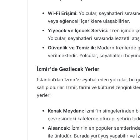
Wi-Fi Erişimi:
Yolcular, seyahatleri sırasın
veya eğlenceli içeriklere ulaşabilirler.
Yiyecek ve İçecek Servisi:
Tren içinde çe
Yolcular, seyahatleri sırasında lezzetli atışt
Güvenlik ve Temizlik:
Modern trenlerde gü
verilmektedir. Yolcular, seyahatleri boyun
İzmir’de Gezilecek Yerler
İstanbul’dan İzmir’e seyahat eden yolcular, bu gü
sahip olurlar. İzmir, tarihi ve kültürel zenginlikle
yerler:
Konak Meydanı:
İzmir’in simgelerinden bi
çevresindeki kafelerde oturup, şehrin tadın
Alsancak:
İzmir’in en popüler semtlerinden
ile ünlüdür. Burada yürüyüş yapabilir ve İz