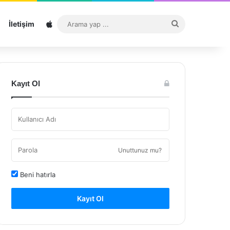
Sitemap
Arama
İletişim
yap
...
Kayıt Ol
Unuttunuz mu?
Beni hatırla
Kayıt Ol