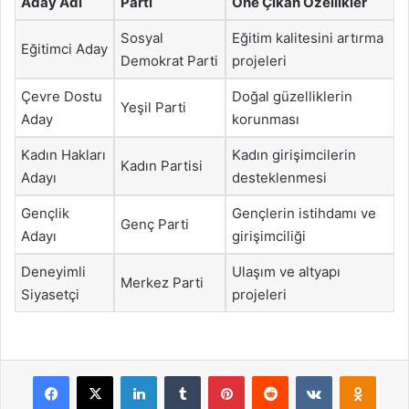
Aday Adı
Parti
Öne Çıkan Özellikler
Sosyal
Eğitim kalitesini artırma
Eğitimci Aday
Demokrat Parti
projeleri
Çevre Dostu
Doğal güzelliklerin
Yeşil Parti
Aday
korunması
Kadın Hakları
Kadın girişimcilerin
Kadın Partisi
Adayı
desteklenmesi
Gençlik
Gençlerin istihdamı ve
Genç Parti
Adayı
girişimciliği
Deneyimli
Ulaşım ve altyapı
Merkez Parti
Siyasetçi
projeleri
Facebook
X
LinkedIn
Tumblr
Pinterest
Reddit
VKontakte
Odnok