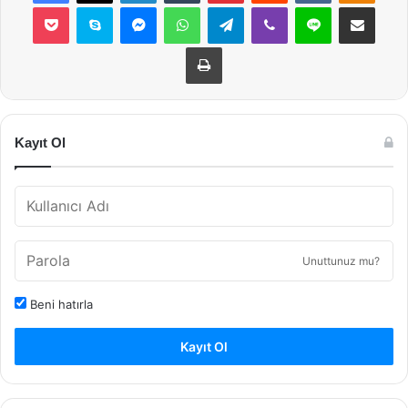
Pocket
Skype
Messenger
WhatsApp
Telegram
Viber
Line
E-Posta ile payla
Yazdır
Kayıt Ol
Unuttunuz mu?
Beni hatırla
Kayıt Ol