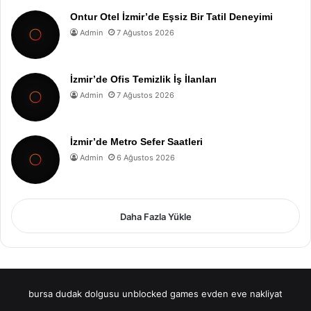
Ontur Otel İzmir’de Eşsiz Bir Tatil Deneyimi
Admin
7 Ağustos 2026
İzmir’de Ofis Temizlik İş İlanları
Admin
7 Ağustos 2026
İzmir’de Metro Sefer Saatleri
Admin
6 Ağustos 2026
Daha Fazla Yükle
bursa dudak dolgusu
unblocked games
evden eve nakliyat