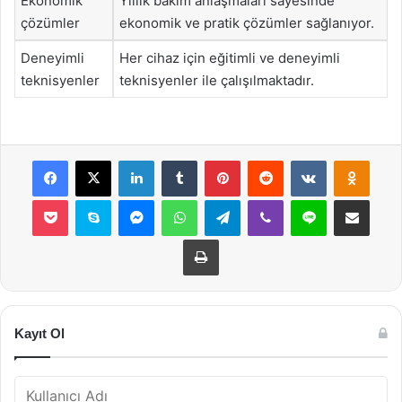
Ekonomik
Yıllık bakım anlaşmaları sayesinde
çözümler
ekonomik ve pratik çözümler sağlanıyor.
Deneyimli
Her cihaz için eğitimli ve deneyimli
teknisyenler
teknisyenler ile çalışılmaktadır.
Facebook
X
LinkedIn
Tumblr
Pinterest
Reddit
VKontakte
Odnok
Pocket
Skype
Messenger
WhatsApp
Telegram
Viber
Line
E-Posta ile payla
Yazdır
Kayıt Ol