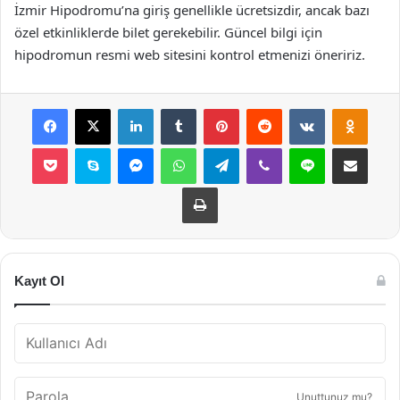
İzmir Hipodromu’na giriş genellikle ücretsizdir, ancak bazı
özel etkinliklerde bilet gerekebilir. Güncel bilgi için
hipodromun resmi web sitesini kontrol etmenizi öneririz.
Facebook
X
LinkedIn
Tumblr
Pinterest
Reddit
VKontakte
Odnok
Pocket
Skype
Messenger
WhatsApp
Telegram
Viber
Line
E-Posta ile payla
Yazdır
Kayıt Ol
Unuttunuz mu?