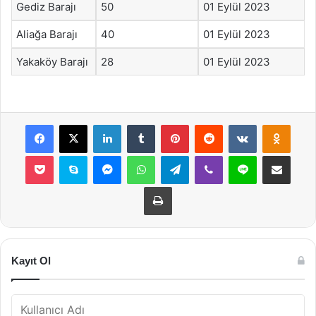
Gediz Barajı
50
01 Eylül 2023
Aliağa Barajı
40
01 Eylül 2023
Yakaköy Barajı
28
01 Eylül 2023
Facebook
X
LinkedIn
Tumblr
Pinterest
Reddit
VKontakte
Odnok
Pocket
Skype
Messenger
WhatsApp
Telegram
Viber
Line
E-Posta ile payla
Yazdır
Kayıt Ol