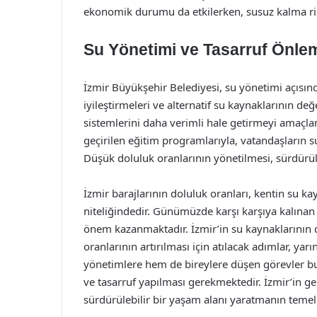
ekonomik durumu da etkilerken, susuz kalma ris
Su Yönetimi ve Tasarruf Önlem
İzmir Büyükşehir Belediyesi, su yönetimi açısından
iyileştirmeleri ve alternatif su kaynaklarının değ
sistemlerini daha verimli hale getirmeyi amaçla
geçirilen eğitim programlarıyla, vatandaşların 
Düşük doluluk oranlarının yönetilmesi, sürdürül
İzmir barajlarının doluluk oranları, kentin su k
niteliğindedir. Günümüzde karşı karşıya kalınan s
önem kazanmaktadır. İzmir’in su kaynaklarının d
oranlarının artırılması için atılacak adımlar, yar
yönetimlere hem de bireylere düşen görevler b
ve tasarruf yapılması gerekmektedir. İzmir’in gel
sürdürülebilir bir yaşam alanı yaratmanın temel t