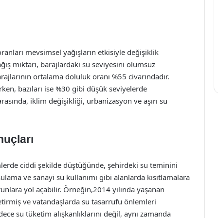
oranları mevsimsel yağışların etkisiyle değişiklik
ğış miktarı, barajlardaki su seviyesini olumsuz
arajlarının ortalama doluluk oranı %55 civarındadır.
ken, bazıları ise %30 gibi düşük seviyelerde
rasında, iklim değişikliği, urbanizasyon ve aşırı su
nuçları
mlerde ciddi şekilde düştüğünde, şehirdeki su teminini
sulama ve sanayi su kullanımı gibi alanlarda kısıtlamalara
runlara yol açabilir. Örneğin,2014 yılında yaşanan
tirmiş ve vatandaşlarda su tasarrufu önlemleri
adece su tüketim alışkanlıklarını değil, aynı zamanda