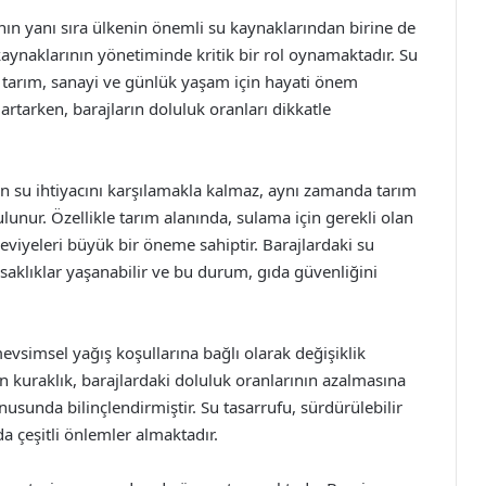
nın yanı sıra ülkenin önemli su kaynaklarından birine de
 kaynaklarının yönetiminde kritik bir rol oynamaktadır. Su
, tarım, sanayi ve günlük yaşam için hayati önem
 artarken, barajların doluluk oranları dikkatle
rin su ihtiyacını karşılamakla kalmaz, aynı zamanda tarım
lunur. Özellikle tarım alanında, sulama için gerekli olan
eviyeleri büyük bir öneme sahiptir. Barajlardaki su
aklıklar yaşanabilir ve bu durum, gıda güvenliğini
mevsimsel yağış koşullarına bağlı olarak değişiklik
n kuraklık, barajlardaki doluluk oranlarının azalmasına
sunda bilinçlendirmiştir. Su tasarrufu, sürdürülebilir
a çeşitli önlemler almaktadır.