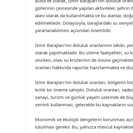
Buna ek olarak, İzmir Barajları’nın doluluk oran
göllerinin çevresinde yapılan aktiviteler, şehrin 
alanı olarak da kullanılmakta ve bu alanlar, doğa 
edilmektedir. Dolayısıyla, barajlardaki su seviye
yararlanabilmesi açısından önemlidir.
İzmir Barajları’nın doluluk oranlarının takibi, ye
olarak yapılmaktadır. Bu izleme faaliyetleri, su
olurken, olası su krizlerinin de önüne geçmekted
oranları hakkında raporlar hazırlanmakta ve düz
İzmir Barajları’nın doluluk oranları, bölgenin hi
kritik bir öneme sahiptir. Doluluk oranları, sad
sanayi, turizm ve günlük yaşam üzerinde de büyü
verimli kullanması, gelecekte bu kaynakların sürd
Ekonomik ve ekolojik dengelerin korunması açısı
tutulması gerekir. Bu, yalnızca mevcut kaynak