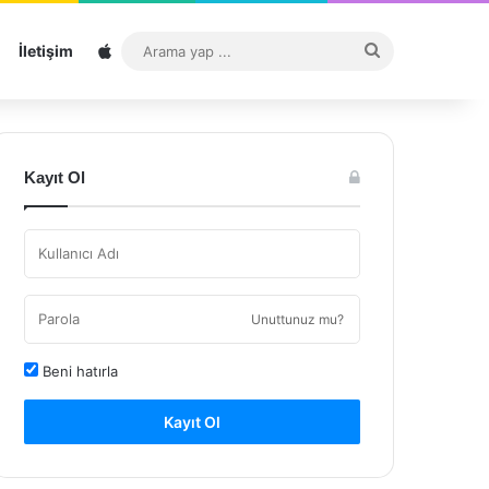
Sitemap
Arama
İletişim
yap
...
Kayıt Ol
Unuttunuz mu?
Beni hatırla
Kayıt Ol