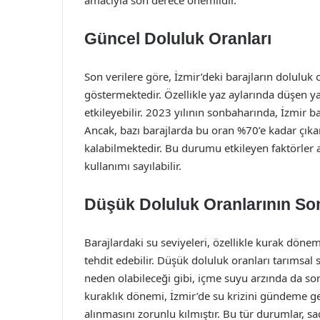
amacıyla son derece önemlidir.
Güncel Doluluk Oranları
Son verilere göre, İzmir’deki barajların doluluk 
göstermektedir. Özellikle yaz aylarında düşen ya
etkileyebilir. 2023 yılının sonbaharında, İzmir b
Ancak, bazı barajlarda bu oran %70’e kadar çıkar
kalabilmektedir. Bu durumu etkileyen faktörler a
kullanımı sayılabilir.
Düşük Doluluk Oranlarının So
Barajlardaki su seviyeleri, özellikle kurak döne
tehdit edebilir. Düşük doluluk oranları tarımsal 
neden olabileceği gibi, içme suyu arzında da so
kuraklık dönemi, İzmir’de su krizini gündeme ge
alınmasını zorunlu kılmıştır. Bu tür durumlar, s