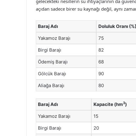
gelecekteki nesillerin su ihtiyaçlarının da güven
açıdan sadece birer su kaynağı değil, aynı zama
Baraj Adı
Doluluk Oranı (%
Yakamoz Barajı
75
Birgi Barajı
82
Ödemiş Barajı
68
Gölcük Barajı
90
Aliağa Barajı
80
3
Baraj Adı
Kapacite (hm
)
Yakamoz Barajı
15
Birgi Barajı
20