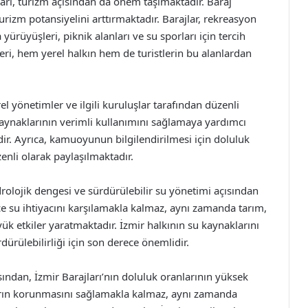
ları, turizm açısından da önem taşımaktadır. Baraj
turizm potansiyelini arttırmaktadır. Barajlar, rekreasyon
yürüyüşleri, piknik alanları ve su sporları için tercih
leri, hem yerel halkın hem de turistlerin bu alanlardan
rel yönetimler ve ilgili kuruluşlar tarafından düzenli
 kaynaklarının verimli kullanımını sağlamaya yardımcı
ir. Ayrıca, kamuoyunun bilgilendirilmesi için doluluk
enli olarak paylaşılmaktadır.
drolojik dengesi ve sürdürülebilir su yönetimi açısından
ece su ihtiyacını karşılamakla kalmaz, aynı zamanda tarım,
k etkiler yaratmaktadır. İzmir halkının su kaynaklarını
ürülebilirliği için son derece önemlidir.
ndan, İzmir Barajları’nın doluluk oranlarının yüksek
ların korunmasını sağlamakla kalmaz, aynı zamanda