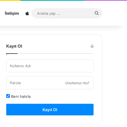
Sitemap
Arama
İletişim
yap
...
Kayıt Ol
Unuttunuz mu?
Beni hatırla
Kayıt Ol