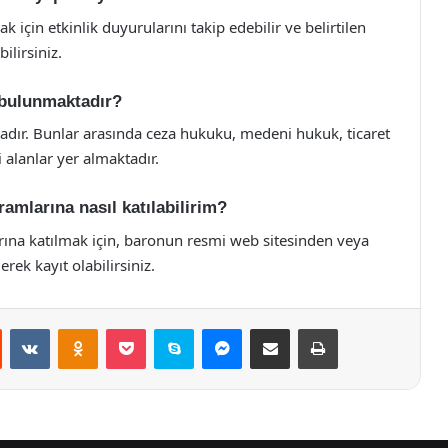
 için etkinlik duyurularını takip edebilir ve belirtilen
ilirsiniz.
 bulunmaktadır?
dır. Bunlar arasında ceza hukuku, medeni hukuk, ticaret
 alanlar yer almaktadır.
amlarına nasıl katılabilirim?
ına katılmak için, baronun resmi web sitesinden veya
ek kayıt olabilirsiniz.
st
Reddit
VKontakte
Odnoklassniki
Pocket
Skype
Messenger
E-Posta ile paylaş
Yazdır