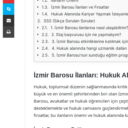
İlanların Önemi
Skype
İzmir Barosu İlanları ve Fırsatlar
Hukuk Alanında Kariyer Yapmak İsteyenler
E-Posta ile paylaş
SSS (Sıkça Sorulan Sorular)
Yazdır
1. İzmir Barosu ilanlarına nasıl ulaşabilirim
2. Staj başvurusu için ne yapmalıyım?
3. İzmir Barosu etkinliklerine katılmak iç
4. Hukuk alanında hangi uzmanlık dallar
5. İzmir Barosu’nun sunduğu eğitim progra
İzmir Barosu İlanları: Hukuk A
Hukuk, toplumsal düzenin sağlanmasında kritik bi
büyük ve en önemli şehirlerinden biri olan İzmir
Barosu, avukatlar ve hukuk öğrencileri için çeşitl
desteklemekte ve hukuk camiasını güçlendirmekt
fırsatlar, bu ilanların önemi ve hukuk alanında k