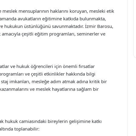
e meslek mensuplarının haklarını koruyan, mesleki etik
ı zamanda avukatların eğitimine katkıda bulunmakta,
e ve hukukun üstünlüğünü savunmaktadır. İzmir Barosu,
k amacıyla çeşitli eğitim programları, seminerler ve
tlar ve hukuk öğrencileri için önemli fırsatlar
 programları ve çeşitli etkinlikler hakkında bilgi
 staj imkanları, mesleğe adım atmak adına kritik bir
m kazanmalarını ve meslek hayatlarına sağlam bir
rak hukuk camiasındaki bireylerin gelişimine katkı
altında toplanabilir: