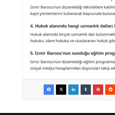
İzmir Barosu’nun düzenlediği etkinliklere katılmak
kayıt yöntemlerini kullanarak başvuruda bulunab
4. Hukuk alanında hangi uzmanlık dalları
Hukuk alanında birçok uzmanlık dalı bulunmakta
hukuku, idare hukuku ve uluslararası hukuk gibi
5. İzmir Barosu’nun sunduğu eğitim progr
İzmir Barosu’nun düzenlediği eğitim programlar
sosyal medya hesaplarından duyuruları takip eder
Facebook
X
LinkedIn
Tumblr
Pintere