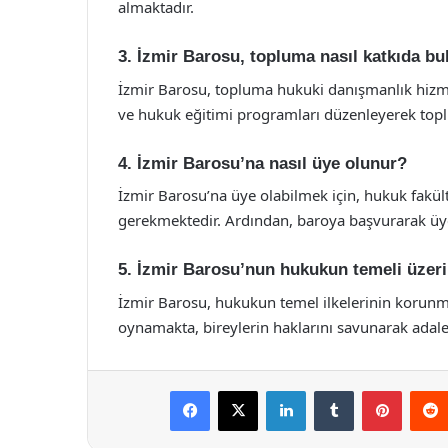
almaktadır.
3. İzmir Barosu, topluma nasıl katkıda b
İzmir Barosu, topluma hukuki danışmanlık hizmet
ve hukuk eğitimi programları düzenleyerek topl
4. İzmir Barosu’na nasıl üye olunur?
İzmir Barosu’na üye olabilmek için, hukuk fakü
gerekmektedir. Ardından, baroya başvurarak üye
5. İzmir Barosu’nun hukukun temeli üzeri
İzmir Barosu, hukukun temel ilkelerinin korunma
oynamakta, bireylerin haklarını savunarak adal
Facebook
X
LinkedIn
Tumblr
Pintere