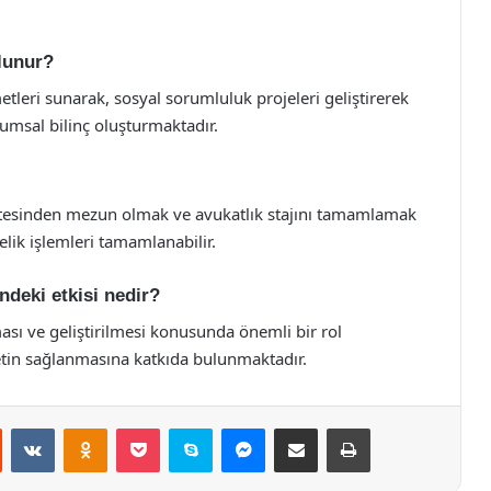
ulunur?
leri sunarak, sosyal sorumluluk projeleri geliştirerek
umsal bilinç oluşturmaktadır.
ltesinden mezun olmak ve avukatlık stajını tamamlamak
lik işlemleri tamamlanabilir.
ndeki etkisi nedir?
sı ve geliştirilmesi konusunda önemli bir rol
etin sağlanmasına katkıda bulunmaktadır.
st
Reddit
VKontakte
Odnoklassniki
Pocket
Skype
Messenger
E-Posta ile paylaş
Yazdır