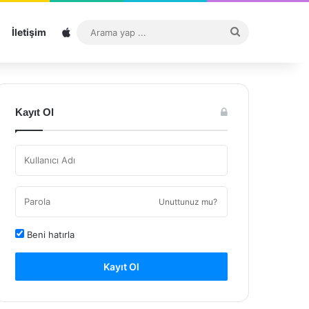
Sitemap
Arama
İletişim
yap
...
Kayıt Ol
Unuttunuz mu?
Beni hatırla
Kayıt Ol