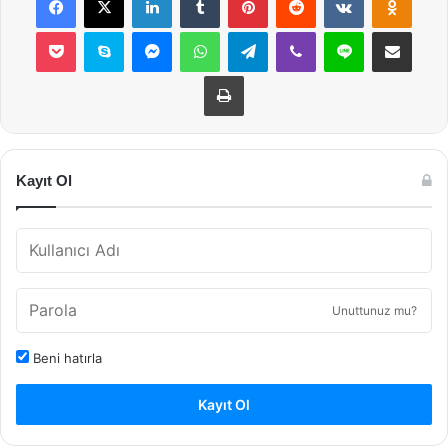
Pocket
Skype
Messenger
WhatsApp
Telegram
Viber
Line
E-Posta ile payla
Yazdır
Kayıt Ol
Unuttunuz mu?
Beni hatırla
Kayıt Ol