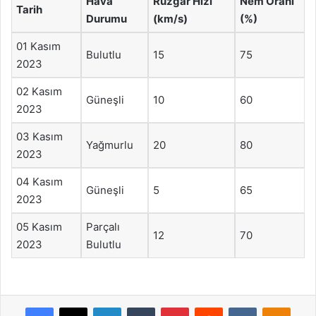
Hava
Rüzgar Hızı
Nem Oranı
Tarih
Durumu
(km/s)
(%)
01 Kasım
Bulutlu
15
75
2023
02 Kasım
Güneşli
10
60
2023
03 Kasım
Yağmurlu
20
80
2023
04 Kasım
Güneşli
5
65
2023
05 Kasım
Parçalı
12
70
2023
Bulutlu
Facebook
X
LinkedIn
Tumblr
Pinterest
Reddit
VKontakte
Odnok