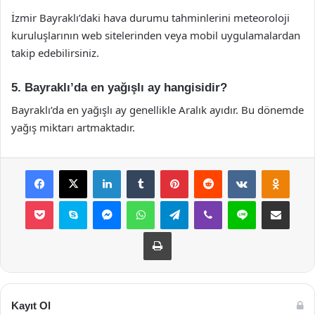
İzmir Bayraklı’daki hava durumu tahminlerini meteoroloji
kuruluşlarının web sitelerinden veya mobil uygulamalardan
takip edebilirsiniz.
5. Bayraklı’da en yağışlı ay hangisidir?
Bayraklı’da en yağışlı ay genellikle Aralık ayıdır. Bu dönemde
yağış miktarı artmaktadır.
Facebook
X
LinkedIn
Tumblr
Pinterest
Reddit
VKontakte
Odnok
Pocket
Skype
Messenger
WhatsApp
Telegram
Viber
Line
E-Posta ile payla
Yazdır
Kayıt Ol