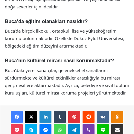
doğa severler için idealdir.
Buca’da eğitim olanakları nasıldır?
Buca’da birçok ilkokul, ortaokul, lise ve yükseköğretim
kurumu bulunmaktadır. Özellikle Dokuz Eylül Üniversitesi,
bölgedeki eğitim düzeyini artırmaktadır.
Buca’nın kültürel mirası nasıl korunmaktadır?
Buca’daki yerel sanatçılar, geleneksel el sanatlarını
sürdürmekte ve kültürel etkinlikler aracılığıyla bu mirası
genç nesillere aktarmaktadır. Ayrıca, belediye ve sivil toplum
kuruluşları, kültürel mirası koruma projeleri yürütmektedir.
Facebook
X
LinkedIn
Tumblr
Pinterest
Reddit
VKontakte
Odnok
Pocket
Skype
Messenger
WhatsApp
Telegram
Viber
Line
E-Posta ile payla