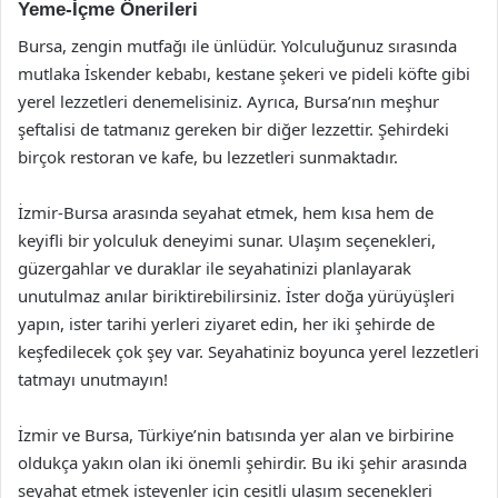
Yeme-İçme Önerileri
Bursa, zengin mutfağı ile ünlüdür. Yolculuğunuz sırasında
mutlaka İskender kebabı, kestane şekeri ve pideli köfte gibi
yerel lezzetleri denemelisiniz. Ayrıca, Bursa’nın meşhur
şeftalisi de tatmanız gereken bir diğer lezzettir. Şehirdeki
birçok restoran ve kafe, bu lezzetleri sunmaktadır.
İzmir-Bursa arasında seyahat etmek, hem kısa hem de
keyifli bir yolculuk deneyimi sunar. Ulaşım seçenekleri,
güzergahlar ve duraklar ile seyahatinizi planlayarak
unutulmaz anılar biriktirebilirsiniz. İster doğa yürüyüşleri
yapın, ister tarihi yerleri ziyaret edin, her iki şehirde de
keşfedilecek çok şey var. Seyahatiniz boyunca yerel lezzetleri
tatmayı unutmayın!
İzmir ve Bursa, Türkiye’nin batısında yer alan ve birbirine
oldukça yakın olan iki önemli şehirdir. Bu iki şehir arasında
seyahat etmek isteyenler için çeşitli ulaşım seçenekleri