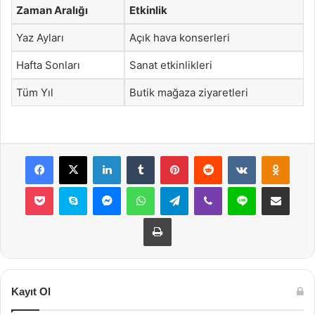
Zaman Aralığı
Etkinlik
Yaz Ayları
Açık hava konserleri
Hafta Sonları
Sanat etkinlikleri
Tüm Yıl
Butik mağaza ziyaretleri
Facebook
X
LinkedIn
Tumblr
Pinterest
Reddit
VKontakte
Odnok
Pocket
Skype
Messenger
WhatsApp
Telegram
Viber
Line
E-Posta ile payla
Yazdır
Kayıt Ol