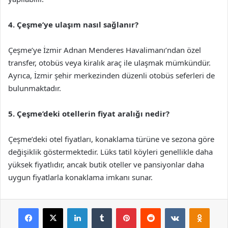
4. Çeşme’ye ulaşım nasıl sağlanır?
Çeşme’ye İzmir Adnan Menderes Havalimanı’ndan özel
transfer, otobüs veya kiralık araç ile ulaşmak mümkündür.
Ayrıca, İzmir şehir merkezinden düzenli otobüs seferleri de
bulunmaktadır.
5. Çeşme’deki otellerin fiyat aralığı nedir?
Çeşme’deki otel fiyatları, konaklama türüne ve sezona göre
değişiklik göstermektedir. Lüks tatil köyleri genellikle daha
yüksek fiyatlıdır, ancak butik oteller ve pansiyonlar daha
uygun fiyatlarla konaklama imkanı sunar.
Facebook
X
LinkedIn
Tumblr
Pinterest
Reddit
VKontakte
Odnok