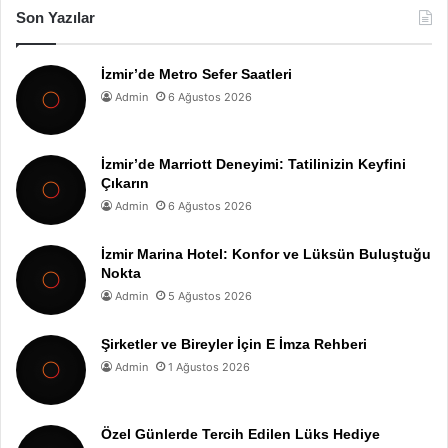
Son Yazılar
İzmir’de Metro Sefer Saatleri
Admin
6 Ağustos 2026
İzmir’de Marriott Deneyimi: Tatilinizin Keyfini
Çıkarın
Admin
6 Ağustos 2026
İzmir Marina Hotel: Konfor ve Lüksün Buluştuğu
Nokta
Admin
5 Ağustos 2026
Şirketler ve Bireyler İçin E İmza Rehberi
Admin
1 Ağustos 2026
Özel Günlerde Tercih Edilen Lüks Hediye