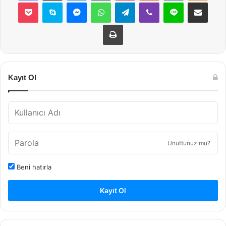
Pocket
Skype
Messenger
WhatsApp
Telegram
Viber
Line
E-Posta ile payla
Yazdır
Kayıt Ol
Unuttunuz mu?
Beni hatırla
Kayıt Ol