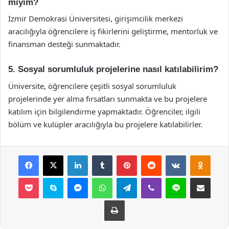
miyim?
İzmir Demokrasi Üniversitesi, girişimcilik merkezi
aracılığıyla öğrencilere iş fikirlerini geliştirme, mentorluk ve
finansman desteği sunmaktadır.
5. Sosyal sorumluluk projelerine nasıl katılabilirim?
Üniversite, öğrencilere çeşitli sosyal sorumluluk
projelerinde yer alma fırsatları sunmakta ve bu projelere
katılım için bilgilendirme yapmaktadır. Öğrenciler, ilgili
bölüm ve kulüpler aracılığıyla bu projelere katılabilirler.
Facebook
X
LinkedIn
Tumblr
Pinterest
Reddit
VKontakte
Odnok
Pocket
Skype
Messenger
WhatsApp
Telegram
Viber
Line
E-Posta ile payla
Yazdır