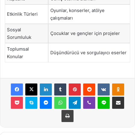
Oyunlar, konserler, atölye
Etkinlik Türleri
çalışmaları
Sosyal
Çocuklar ve gençler için projeler
Sorumluluk
Toplumsal
Düşündürücü ve sorgulayıcı eserler
Konular
Facebook
X
LinkedIn
Tumblr
Pinterest
Reddit
VKontakte
Odnok
Pocket
Skype
Messenger
WhatsApp
Telegram
Viber
Line
E-Posta ile payla
Yazdır