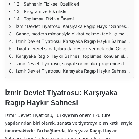
Sahnenin Fiziksel Özellikleri
Program ve Etkinlikler
Toplumsal Etki ve Önemi
İzmir Devlet Tiyatrosu: Karşıyaka Ragıp Haykır Sahnesi, İzmir'in kültürel hayatında özel bir yere sahiptir. Bu sahne, özgün performansların sergilendiği, sanatçıların yeteneklerini sergilediği ve izleyicilerin kaliteli bir deneyim yaşadığı bir mekandır. Karşıyaka'nın merkezinde yer alan bu tiyatro, hem yerel hem de ulusal ölçekte önemli etkinliklere ev sahipliği yapmaktadır.
Sahne, modern mimarisiyle dikkat çekmektedir. İç mekan tasarımı, akustik özellikleriyle birleşerek, izleyicilere en iyi seyir deneyimini sunmak için özel olarak tasarlanmıştır. Geniş oturma alanları, konforlu koltuklar ve sahne ile izleyici arasındaki mesafe, her bir izleyicinin oyunu daha iyi görebilmesi ve duyabilmesi için düşünülmüştür.
İzmir Devlet Tiyatrosu: Karşıyaka Ragıp Haykır Sahnesi, sezon boyunca çeşitli oyunlar, konserler ve etkinliklere ev sahipliği yapmaktadır. Farklı türlerde ve temalarda pek çok eser, profesyonel sanatçılar tarafından sahneye konulmakta, bu sayede çeşitli yaş gruplarındaki izleyicilere hitap edilmektedir. Bu çeşitlilik, tiyatronun sadece bir sahne değil, aynı zamanda bir kültürel buluşma noktası olmasını sağlamaktadır.
Tiyatro, yerel sanatçılara da destek vermektedir. Genç yetenekler için düzenlenen atölye çalışmaları ve gösterimlerle, sanatın geleceğine katkı sağlamaktadır. Bu sayede, yeni nesil sanatçılar sahne deneyimi kazanmakta ve kariyerlerine bir adım daha yaklaşmaktadır.
Karşıyaka Ragıp Haykır Sahnesi, toplumsal konuları ele alan oyunlarıyla da dikkat çekmektedir. Bu tür eserler, izleyicilere düşündürücü ve sorgulayıcı bir deneyim sunarak, sanatın toplumsal etkisini göstermektedir. Tiyatro, sadece eğlence aracı değil, aynı zamanda bir düşünce platformu olarak da işlev görmektedir.
İzmir Devlet Tiyatrosu, sosyal sorumluluk projelerine de önem vermekte ve çeşitli etkinlikler düzenlemektedir. Bu projeler aracılığıyla, tiyatro sanatının daha geniş kitlelere ulaşmasını hedeflemektedir. Özellikle çocuklar ve gençler için düzenlenen etkinlikler, sanatın erken yaşta tanıtılması açısından büyük bir önem taşımaktadır.
İzmir Devlet Tiyatrosu: Karşıyaka Ragıp Haykır Sahnesi, sanatın ve kültürün gelişimine katkıda bulunan önemli bir mekandır. Hem yerel hem de ulusal ölçekteki etkinlikleriyle, İzmir’in kültürel zenginliğine değer katmakta ve toplumsal farkındalığı artırma konusunda önemli bir rol oynamaktadır.
İzmir Devlet Tiyatrosu: Karşıyaka
Ragıp Haykır Sahnesi
İzmir Devlet Tiyatrosu, Türkiye’nin önemli kültürel
yapılarından biri olarak, sanata ve tiyatroya olan katkılarıyla
tanınmaktadır. Bu bağlamda, Karşıyaka Ragıp Haykır
Sahnesi, İzmir’in tiyatro yaşamında önemli bir yer