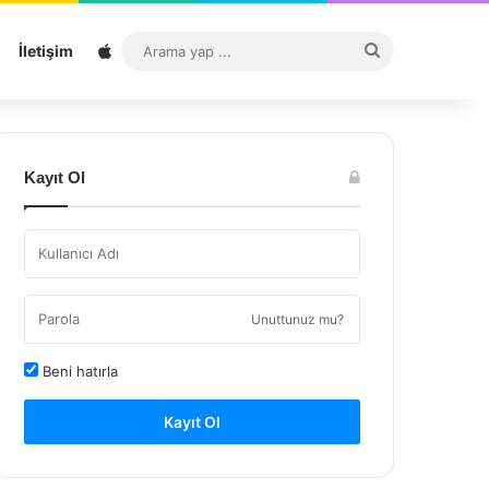
Sitemap
Arama
İletişim
yap
...
Kayıt Ol
Unuttunuz mu?
Beni hatırla
Kayıt Ol