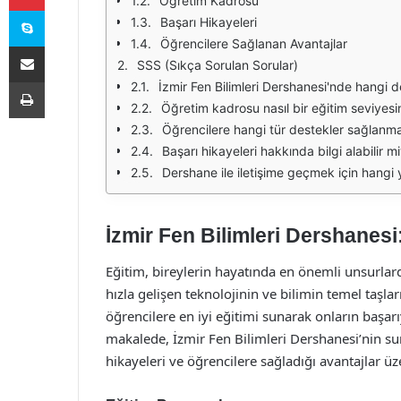
Öğretim Kadrosu
Skype
Başarı Hikayeleri
Öğrencilere Sağlanan Avantajlar
E-Posta ile paylaş
SSS (Sıkça Sorulan Sorular)
Yazdır
İzmir Fen Bilimleri Dershanesi'nde hangi d
Öğretim kadrosu nasıl bir eğitim seviyesi
Öğrencilere hangi tür destekler sağlanm
Başarı hikayeleri hakkında bilgi alabilir m
Dershane ile iletişime geçmek için hangi 
İzmir Fen Bilimleri Dershanesi
Eğitim, bireylerin hayatında en önemli unsurlard
hızla gelişen teknolojinin ve bilimin temel taşla
öğrencilere en iyi eğitimi sunarak onların başa
makalede, İzmir Fen Bilimleri Dershanesi’nin s
hikayeleri ve öğrencilere sağladığı avantajlar üz