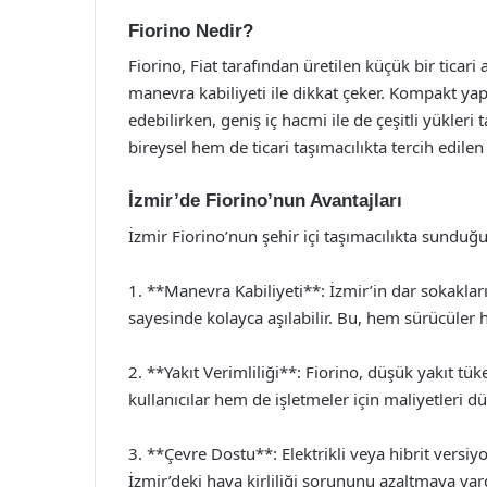
Fiorino Nedir?
Fiorino, Fiat tarafından üretilen küçük bir ticari ar
manevra kabiliyeti ile dikkat çeker. Kompakt yap
edebilirken, geniş iç hacmi ile de çeşitli yükleri
bireysel hem de ticari taşımacılıkta tercih edilen 
İzmir’de Fiorino’nun Avantajları
İzmir Fiorino’nun şehir içi taşımacılıkta sunduğ
1. **Manevra Kabiliyeti**: İzmir’in dar sokaklar
sayesinde kolayca aşılabilir. Bu, hem sürücüler h
2. **Yakıt Verimliliği**: Fiorino, düşük yakıt tü
kullanıcılar hem de işletmeler için maliyetleri dü
3. **Çevre Dostu**: Elektrikli veya hibrit versiyo
İzmir’deki hava kirliliği sorununu azaltmaya yard