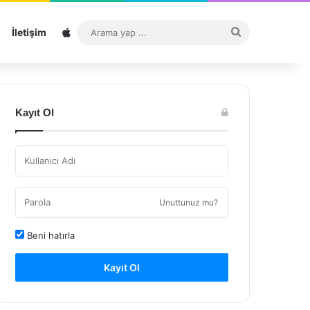
Sitemap
Arama
İletişim
yap
...
Kayıt Ol
Unuttunuz mu?
Beni hatırla
Kayıt Ol