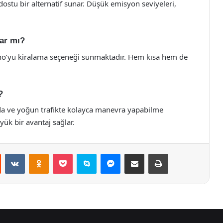
e dostu bir alternatif sunar. Düşük emisyon seviyeleri,
var mı?
rino’yu kiralama seçeneği sunmaktadır. Hem kısa hem de
?
da ve yoğun trafikte kolayca manevra yapabilme
üyük bir avantaj sağlar.
st
Reddit
VKontakte
Odnoklassniki
Pocket
Skype
Messenger
E-Posta ile paylaş
Yazdır