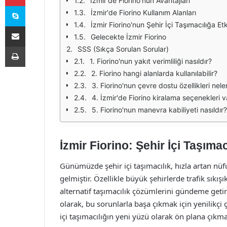
İzmir'de Fiorino'nun Avantajları
Skype
İzmir'de Fiorino Kullanım Alanları
İzmir Fiorino'nun Şehir İçi Taşımacılığa Etk
E-Posta ile paylaş
Gelecekte İzmir Fiorino
Yazdır
SSS (Sıkça Sorulan Sorular)
1. Fiorino'nun yakıt verimliliği nasıldır?
2. Fiorino hangi alanlarda kullanılabilir?
3. Fiorino'nun çevre dostu özellikleri nele
4. İzmir'de Fiorino kiralama seçenekleri v
5. Fiorino'nun manevra kabiliyeti nasıldır?
İzmir Fiorino: Şehir İçi Taşıma
Günümüzde şehir içi taşımacılık, hızla artan nüf
gelmiştir. Özellikle büyük şehirlerde trafik sıkışı
alternatif taşımacılık çözümlerini gündeme geti
olarak, bu sorunlarla başa çıkmak için yenilikçi
içi taşımacılığın yeni yüzü olarak ön plana çıkma