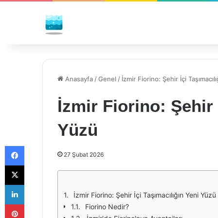
Anasayfa
/
Genel
/
İzmir Fiorino: Şehir İçi Taşımacı
İzmir Fiorino: Şehir
Yüzü
Facebook
27 Şubat 2026
X
LinkedIn
İzmir Fiorino: Şehir İçi Taşımacılığın Yeni Yüzü
Pinterest
Fiorino Nedir?