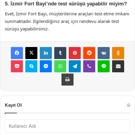
5. İzmir Fort Bayi’nde test sürüşü yapabilir miyim?
Evet, İzmir Fort Bayi, müşterilerine araçları test etme imkanı
sunmaktadır. İlgilendiğiniz araç için randevu alarak test
sürüşü yapabilirsiniz.
Facebook
X
LinkedIn
Tumblr
Pinterest
Reddit
VKontakte
Odnok
Pocket
Skype
Messenger
WhatsApp
Telegram
Viber
Line
E-Posta ile payla
Yazdır
Kayıt Ol