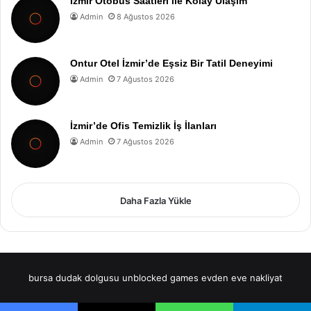
İzmir Otobüs Saatleri ile Kolay Ulaşım
Admin
8 Ağustos 2026
Ontur Otel İzmir’de Eşsiz Bir Tatil Deneyimi
Admin
7 Ağustos 2026
İzmir’de Ofis Temizlik İş İlanları
Admin
7 Ağustos 2026
Daha Fazla Yükle
bursa dudak dolgusu
unblocked games
evden eve nakliyat