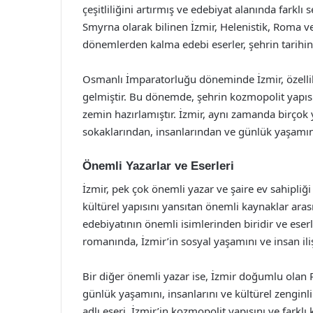
çeşitliliğini artırmış ve edebiyat alanında farkl
Smyrna olarak bilinen İzmir, Helenistik, Roma 
dönemlerden kalma edebi eserler, şehrin tarihine
Osmanlı İmparatorluğu döneminde İzmir, özellikl
gelmiştir. Bu dönemde, şehrin kozmopolit yapısı,
zemin hazırlamıştır. İzmir, aynı zamanda birçok y
sokaklarından, insanlarından ve günlük yaşamınd
Önemli Yazarlar ve Eserleri
İzmir, pek çok önemli yazar ve şaire ev sahipliği 
kültürel yapısını yansıtan önemli kaynaklar arası
edebiyatının önemli isimlerinden biridir ve eserl
romanında, İzmir’in sosyal yaşamını ve insan ilişk
Bir diğer önemli yazar ise, İzmir doğumlu olan Ref
günlük yaşamını, insanlarını ve kültürel zenginl
adlı eseri, İzmir’in kozmopolit yapısını ve farkl