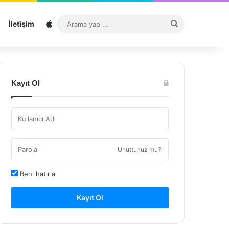
Sitemap
Arama
İletişim
yap
...
Kayıt Ol
Unuttunuz mu?
Beni hatırla
Kayıt Ol