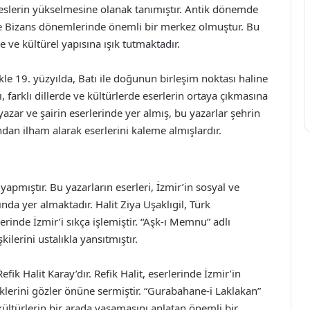
ı seslerin yükselmesine olanak tanımıştır. Antik dönemde
ve Bizans dönemlerinde önemli bir merkez olmuştur. Bu
 ve kültürel yapısına ışık tutmaktadır.
e 19. yüzyılda, Batı ile doğunun birleşim noktası haline
 farklı dillerde ve kültürlerde eserlerin ortaya çıkmasına
azar ve şairin eserlerinde yer almış, bu yazarlar şehrin
an ilham alarak eserlerini kaleme almışlardır.
yapmıştır. Bu yazarların eserleri, İzmir’in sosyal ve
nda yer almaktadır. Halit Ziya Uşaklıgil, Türk
erinde İzmir’i sıkça işlemiştir. “Aşk-ı Memnu” adlı
ilerini ustalıkla yansıtmıştır.
ik Halit Karay’dır. Refik Halit, eserlerinde İzmir’in
iklerini gözler önüne sermiştir. “Gurabahane-i Laklakan”
ı kültürlerin bir arada yaşamasını anlatan önemli bir