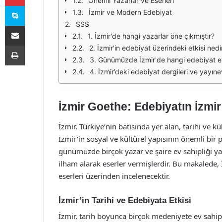
Önemli Yazarlar ve Eserleri
Skype
İzmir ve Modern Edebiyat
SSS
E-Posta ile paylaş
1. İzmir'de hangi yazarlar öne çıkmıştır?
Yazdır
2. İzmir'in edebiyat üzerindeki etkisi nedi
3. Günümüzde İzmir'de hangi edebiyat et
4. İzmir’deki edebiyat dergileri ve yayınev
İzmir Goethe: Edebiyatın İzmir
İzmir, Türkiye’nin batısında yer alan, tarihi ve kül
İzmir’in sosyal ve kültürel yapısının önemli bir
günümüzde birçok yazar ve şaire ev sahipliği y
ilham alarak eserler vermişlerdir. Bu makalede, 
eserleri üzerinden incelenecektir.
İzmir’in Tarihi ve Edebiyata Etkisi
İzmir, tarih boyunca birçok medeniyete ev sahipli