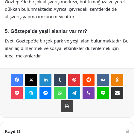
Göztepe’de birçok alışveriş merkezi, butik mağaza ve yerel
dükkan bulunmaktadır. Ayrıca, çevredeki semtlerde de
alışveriş yapma imkanı mevcuttur.
5. Göztepe’de yeşil alanlar var mı?
Evet, Göztepe’de birçok park ve yeşil alan bulunmaktadır. Bu
alanlar, dinlenmek ve sosyal etkinlikler düzenlemek için
ideal mekanlardır.
Facebook
X
LinkedIn
Tumblr
Pinterest
Reddit
VKontakte
Odnok
Pocket
Skype
Messenger
WhatsApp
Telegram
Viber
Line
E-Posta ile payla
Yazdır
Kayıt Ol