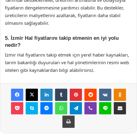
fiyatların dengelenmesine yardımcı olabilir. Bu destekler,
üreticilerin maliyetlerini azaltarak, fiyatların daha stabil
olmasını sağlayabilir.
5. İzmir Hal fiyatlarını takip etmenin en iyi yolu
nedir?
İzmir Hal fiyatlarını takip etmek için yerel haber kaynakları,
tarım bakanlığı duyuruları ve hal yönetimlerinin resmi web
siteleri gibi kaynaklardan bilgi alabilirsiniz.
Facebook
X
LinkedIn
Tumblr
Pinterest
Reddit
VKontakte
Odnok
Pocket
Skype
Messenger
WhatsApp
Telegram
Viber
Line
E-Posta ile payla
Yazdır