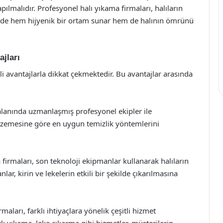
pılmalıdır. Profesyonel halı yıkama firmaları, halıların
ede hem hijyenik bir ortam sunar hem de halının ömrünü
ajları
tli avantajlarla dikkat çekmektedir. Bu avantajlar arasında
 alanında uzmanlaşmış profesyonel ekipler ile
malzemesine göre en uygun temizlik yöntemlerini
firmaları, son teknoloji ekipmanlar kullanarak halıların
r, kirin ve lekelerin etkili bir şekilde çıkarılmasına
maları, farklı ihtiyaçlara yönelik çeşitli hizmet
ı yıkama, leke çıkarma gibi hizmetler, müşterilerin