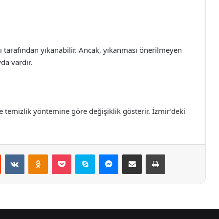
rı tarafından yıkanabilir. Ancak, yıkanması önerilmeyen
yda vardır.
e temizlik yöntemine göre değişiklik gösterir. İzmir’deki
st
Reddit
VKontakte
Odnoklassniki
Pocket
Skype
Messenger
E-Posta ile paylaş
Yazdır