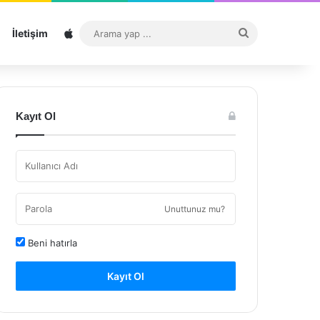
Sitemap
Arama
İletişim
yap
...
Kayıt Ol
Unuttunuz mu?
Beni hatırla
Kayıt Ol