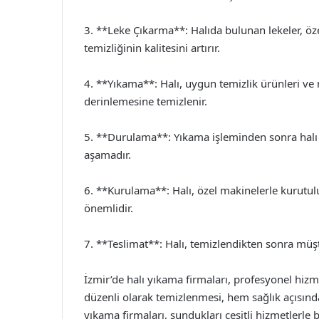
3. **Leke Çıkarma**: Halıda bulunan lekeler, özel 
temizliğinin kalitesini artırır.
4. **Yıkama**: Halı, uygun temizlik ürünleri ve
derinlemesine temizlenir.
5. **Durulama**: Yıkama işleminden sonra halı du
aşamadır.
6. **Kurulama**: Halı, özel makinelerle kurutul
önemlidir.
7. **Teslimat**: Halı, temizlendikten sonra müşte
İzmir’de halı yıkama firmaları, profesyonel hizmet
düzenli olarak temizlenmesi, hem sağlık açısında
yıkama firmaları, sundukları çeşitli hizmetlerle b