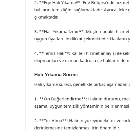
2. **Ege Halı Yıkama**: Ege Bölgesi’nde hizmet 
halıların temizliğini sağlamaktadır. Ayrıca, lek
çıkmaktadır.
3. **Halı Yıkama İzmir**: Müşteri odaklı hizmet an
uygun fiyatları ile dikkat çekmektedir. Halıların
4. **Temiz Halı**: Kaliteli hizmet anlayışı ile s
ekipmanları ve uzman kadrosu ile halıların deri
Halı Yıkama Süreci
Halı yıkama süreci, genellikle birkaç aşamadan 
1. **Ön Değerlendirme**: Halının durumu, malz
aşama, uygun temizlik yönteminin belirlenmesi 
2. **Toz Alma**: Halının yüzeyindeki toz ve kirler
derinlemesine temizlenmesi için önemlidir.