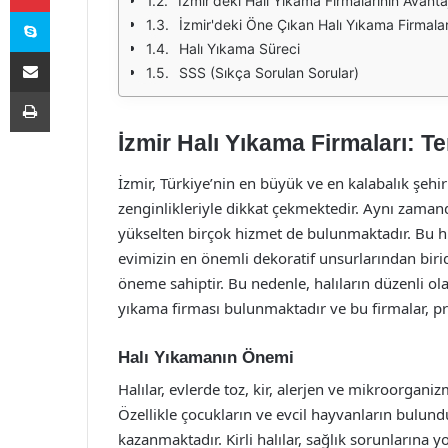
İzmir'deki Halı Yıkama Firmalarının Avantaj
Skype
İzmir'deki Öne Çıkan Halı Yıkama Firmalar
Halı Yıkama Süreci
E-Posta ile paylaş
SSS (Sıkça Sorulan Sorular)
Yazdır
İzmir Halı Yıkama Firmaları: Te
İzmir, Türkiye’nin en büyük ve en kalabalık şehir
zenginlikleriyle dikkat çekmektedir. Aynı zaman
yükselten birçok hizmet de bulunmaktadır. Bu hiz
evimizin en önemli dekoratif unsurlarından biri
öneme sahiptir. Bu nedenle, halıların düzenli ol
yıkama firması bulunmaktadır ve bu firmalar, pr
Halı Yıkamanın Önemi
Halılar, evlerde toz, kir, alerjen ve mikroorgani
Özellikle çocukların ve evcil hayvanların bulund
kazanmaktadır. Kirli halılar, sağlık sorunlarına yo