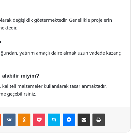
 olarak değişiklik göstermektedir. Genellikle projelerin
mektedir.
?
lduğundan, yatırım amaçlı daire almak uzun vadede kazanç
i alabilir miyim?
 kaliteli malzemeler kullanılarak tasarlanmaktadır.
şime geçebilirsiniz.
st
Reddit
VKontakte
Odnoklassniki
Pocket
Skype
Messenger
E-Posta ile paylaş
Yazdır