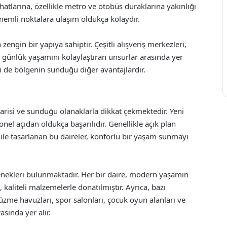
hatlarına, özellikle metro ve otobüs duraklarına yakınlığı
önemli noktalara ulaşım oldukça kolaydır.
zengin bir yapıya sahiptir. Çeşitli alışveriş merkezleri,
n günlük yaşamını kolaylaştıran unsurlar arasında yer
i de bölgenin sunduğu diğer avantajlardır.
marisi ve sunduğu olanaklarla dikkat çekmektedir. Yeni
nel açıdan oldukça başarılıdır. Genellikle açık plan
 ile tasarlanan bu daireler, konforlu bir yaşam sunmayı
enekleri bulunmaktadır. Her bir daire, modern yaşamın
kaliteli malzemelerle donatılmıştır. Ayrıca, bazı
üzme havuzları, spor salonları, çocuk oyun alanları ve
asında yer alır.