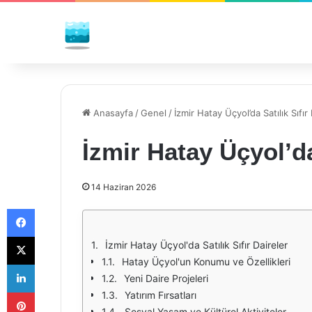
Anasayfa
/
Genel
/
İzmir Hatay Üçyol’da Satılık Sıfır
İzmir Hatay Üçyol’da 
14 Haziran 2026
Facebook
X
İzmir Hatay Üçyol'da Satılık Sıfır Daireler
Hatay Üçyol'un Konumu ve Özellikleri
LinkedIn
Yeni Daire Projeleri
Pinterest
Yatırım Fırsatları
Sosyal Yaşam ve Kültürel Aktiviteler