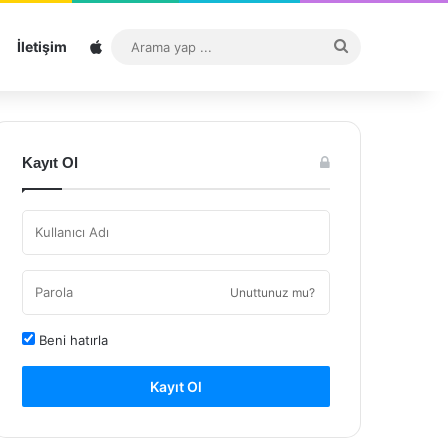
Sitemap
Arama
İletişim
yap
...
Kayıt Ol
Unuttunuz mu?
Beni hatırla
Kayıt Ol