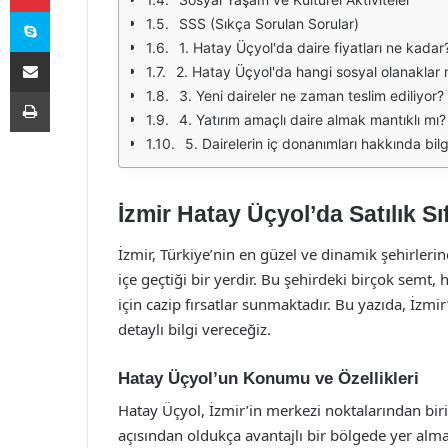
Skype
SSS (Sıkça Sorulan Sorular)
1. Hatay Üçyol'da daire fiyatları ne kadar
E-Posta ile paylaş
2. Hatay Üçyol'da hangi sosyal olanaklar
Yazdır
3. Yeni daireler ne zaman teslim ediliyor?
4. Yatırım amaçlı daire almak mantıklı mı?
5. Dairelerin iç donanımları hakkında bilg
İzmir Hatay Üçyol’da Satılık Sıf
İzmir, Türkiye’nin en güzel ve dinamik şehirler
içe geçtiği bir yerdir. Bu şehirdeki birçok semt
için cazip fırsatlar sunmaktadır. Bu yazıda, İzmir
detaylı bilgi vereceğiz.
Hatay Üçyol’un Konumu ve Özellikleri
Hatay Üçyol, İzmir’in merkezi noktalarından bi
açısından oldukça avantajlı bir bölgede yer almas