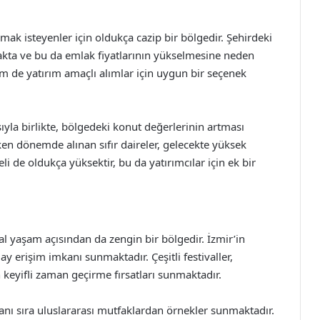
mak isteyenler için oldukça cazip bir bölgedir. Şehirdeki
makta ve bu da emlak fiyatlarının yükselmesine neden
em de yatırım amaçlı alımlar için uygun bir seçenek
yla birlikte, bölgedeki konut değerlerinin artması
ken dönemde alınan sıfır daireler, gelecekte yüksek
li de oldukça yüksektir, bu da yatırımcılar için ek bir
l yaşam açısından da zengin bir bölgedir. İzmir’in
lay erişim imkanı sunmaktadır. Çeşitli festivaller,
n keyifli zaman geçirme fırsatları sunmaktadır.
 yanı sıra uluslararası mutfaklardan örnekler sunmaktadır.