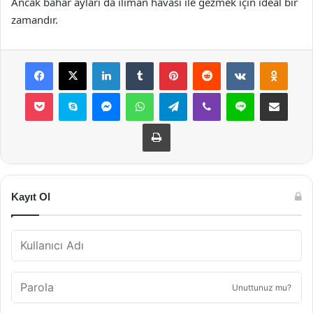
Ancak bahar ayları da ılıman havası ile gezmek için ideal bir
zamandır.
Facebook
X
LinkedIn
Tumblr
Pinterest
Reddit
VKontakte
Odnok
Pocket
Skype
Messenger
WhatsApp
Telegram
Viber
Line
E-Posta ile payla
Yazdır
Kayıt Ol
Unuttunuz mu?