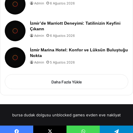
Admin
6 Ağustos 2026
İzmir’de Marriott Deneyimi: Tatilinizin Keyfini
Çıkarın
Admin
6 Ağustos 2026
İzmir Marina Hotel: Konfor ve Lüksün Buluştuğu
Nokta
Admin
5 Ağustos 2026
Daha Fazla Yükle
bursa dudak dolgusu
unblocked games
evden eve nakliyat