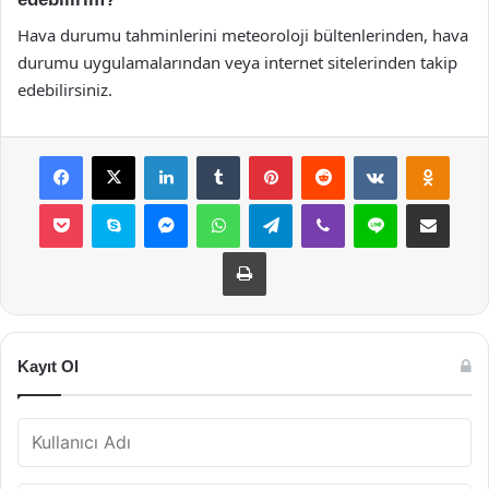
Hava durumu tahminlerini meteoroloji bültenlerinden, hava
durumu uygulamalarından veya internet sitelerinden takip
edebilirsiniz.
Facebook
X
LinkedIn
Tumblr
Pinterest
Reddit
VKontakte
Odnok
Pocket
Skype
Messenger
WhatsApp
Telegram
Viber
Line
E-Posta ile payla
Yazdır
Kayıt Ol