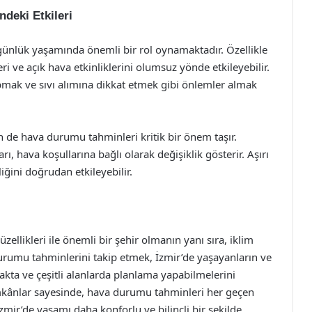
deki Etkileri
ünlük yaşamında önemli bir rol oynamaktadır. Özellikle
eri ve açık hava etkinliklerini olumsuz yönde etkileyebilir.
mak ve sıvı alımına dikkat etmek gibi önlemler almak
in de hava durumu tahminleri kritik bir önem taşır.
ı, hava koşullarına bağlı olarak değişiklik gösterir. Aşırı
iğini doğrudan etkileyebilir.
zellikleri ile önemli bir şehir olmanın yanı sıra, iklim
durumu tahminlerini takip etmek, İzmir’de yaşayanların ve
makta ve çeşitli alanlarda planlama yapabilmelerini
kânlar sayesinde, hava durumu tahminleri her geçen
zmir’de yaşamı daha konforlu ve bilinçli bir şekilde