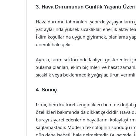
3. Hava Durumunun Günlük Yaşantı Üzerin
Hava durumu tahminleri, şehirde yaşayanların g
yaz aylarında yüksek sıcaklıklar, enerjik aktivitel
İklim koşullarına uygun giyinmek, planlama yap
önemli hale gelir.
Ayrıca, tarım sektöründe faaliyet gösterenler iç
Sulama planları, ekim biçimleri ve hasat zamanlar
sıcaklık veya beklenmedik yağışlar, ürün verimlil
4. Sonuç
İzmir, hem kültürel zenginlikleri hem de doğal gü
özellikleri bakımında da dikkat çekicidir. Hava 
burayı ziyaret edenlerin hayatlarını kolaylaştır
sağlamaktadır. Modern teknolojinin sunduğu im
gün daha isabetli hale gelmektedir. Bu sayede, İ