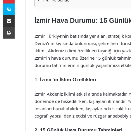
Skype
E-Posta ile paylaş
İzmir Hava Durumu: 15 Günlük 
Yazdır
İzmir, Türkiye’nin batısında yer alan, stratejik k
Denizi’nin kıyısında bulunması, şehre hem turisti
iklimi, Akdeniz iklimi özellikleri taşıdığı için ya
İzmir’in hava durumu üzerine 15 günlük tahminler
durumu tahminlerinin günlük yaşantımıza etkiler
1. İzmir’in İklim Özellikleri
İzmir, Akdeniz iklimi etkisi altında kalmaktadır.
dönemde de hissedilirken, kış ayları ılımandır. 
insanları bunaltabilirken, kış aylarında sıcaklık 
coğrafi yapısı, deniz etkisi ve rüzgarlar sebebi
2. 15 Günlük Hava Durumu Tahminleri