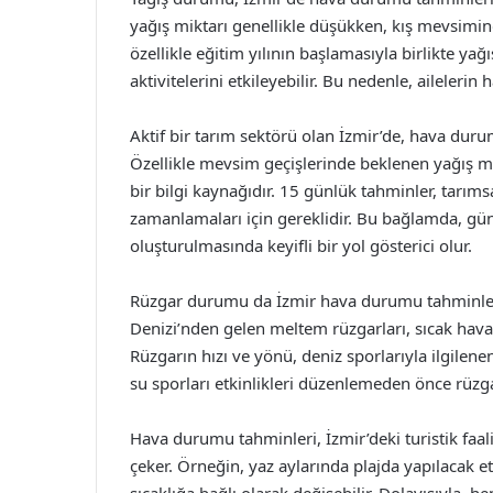
yağış miktarı genellikle düşükken, kış mevsimind
özellikle eğitim yılının başlamasıyla birlikte yağ
aktivitelerini etkileyebilir. Bu nedenle, aileler
Aktif bir tarım sektörü olan İzmir’de, hava durum
Özellikle mevsim geçişlerinde beklenen yağış mikta
bir bilgi kaynağıdır. 15 günlük tahminler, tarım
zamanlamaları için gereklidir. Bu bağlamda, günc
oluşturulmasında keyifli bir yol gösterici olur.
Rüzgar durumu da İzmir hava durumu tahminlerin
Denizi’nden gelen meltem rüzgarları, sıcak havala
Rüzgarın hızı ve yönü, deniz sporlarıyla ilgilenen
su sporları etkinlikleri düzenlemeden önce rüz
Hava durumu tahminleri, İzmir’deki turistik faaliy
çeker. Örneğin, yaz aylarında plajda yapılacak et