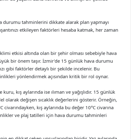
va durumu tahminlerini dikkate alarak plan yapmayı
şantınızı etkileyen faktörleri hesaba katmak, her zaman
klimi etkisi altında olan bir şehir olması sebebiyle hava
 büyük bir önem taşır. İzmir’de 15 günlük hava durumu
ı gibi faktörler detaylı bir şekilde incelenir. Bu
inlikleri yönlendirmek açısından kritik bir rol oynar.
e kuru, kış aylarında ise ılıman ve yağışlıdır. 15 günlük
l olarak değişen sıcaklık değerlerini gösterir. Örneğin,
0°C civarındayken, kış aylarında bu değer 10°C civarına
nlikler ve plaj tatilleri için hava durumu tahminleri
n en dikkat çeken unsurlarından biridir. Yaz aylarında