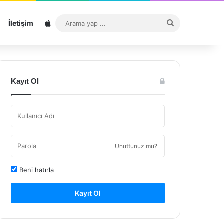
Sitemap
Arama
İletişim
yap
...
Kayıt Ol
Unuttunuz mu?
Beni hatırla
Kayıt Ol