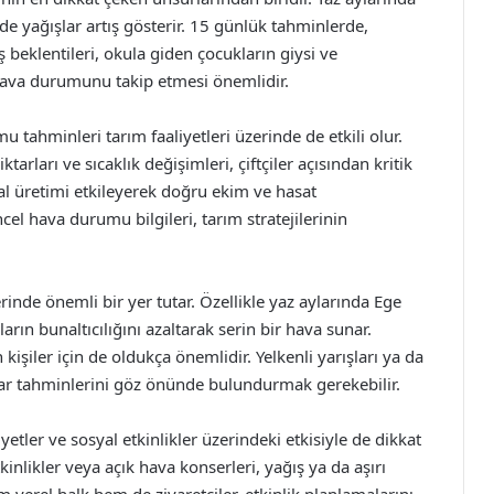
e yağışlar artış gösterir. 15 günlük tahminlerde,
ış beklentileri, okula giden çocukların giysi ve
in hava durumunu takip etmesi önemlidir.
u tahminleri tarım faaliyetleri üzerinde de etkili olur.
rları ve sıcaklık değişimleri, çiftçiler açısından kritik
sal üretimi etkileyerek doğru ekim ve hasat
el hava durumu bilgileri, tarım stratejilerinin
de önemli bir yer tutar. Özellikle yaz aylarında Ege
rın bunaltıcılığını azaltarak serin bir hava sunar.
 kişiler için de oldukça önemlidir. Yelkenli yarışları ya da
gar tahminlerini göz önünde bulundurmak gerekebilir.
etler ve sosyal etkinlikler üzerindeki etkisiyle de dikkat
kinlikler veya açık hava konserleri, yağış ya da aşırı